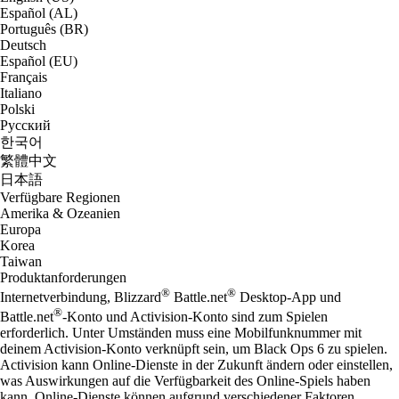
Español (AL)
Português (BR)
Deutsch
Español (EU)
Français
Italiano
Polski
Русский
한국어
繁體中文
日本語
Verfügbare Regionen
Amerika & Ozeanien
Europa
Korea
Taiwan
Produktanforderungen
®
®
Internetverbindung, Blizzard
Battle.net
Desktop-App und
®
Battle.net
-Konto und Activision-Konto sind zum Spielen
erforderlich. Unter Umständen muss eine Mobilfunknummer mit
deinem Activision-Konto verknüpft sein, um Black Ops 6 zu spielen.
Activision kann Online-Dienste in der Zukunft ändern oder einstellen,
was Auswirkungen auf die Verfügbarkeit des Online-Spiels haben
kann. Online-Dienste können aufgrund verschiedener Faktoren