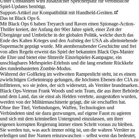
Unter Umständen wird zusätzlicher Speicherplatz für verbindliche
Spiel-Updates benötigt.
Support-Artikel zur Kompatibilität mit Handheld-Geräten.
Das ist Black Ops 6.
Mit Black Ops 6 haben Treyarch und Raven einen Spionage-Action-
Thriller kreiert, der Anfang der 90er Jahre spielt, einer Zeit der
Übergänge und Umbrüche in der globalen Politik, welche durch das
Ende des Kalten Krieges und den Aufstieg der USA als alleinstehende
Supermacht geprägt wurde. Mit atemberaubender Geschichte und frei
von allen Regeln erweist das Spiel der bekannten Black Ops-Manier
die Ehre und bietet eine filmreife Einzelspieler-Kampagne, ein
unschlagbares Mehrspieler-Erlebnis und die lang ersehnte Rückkehr
des rundenbasierten Zombie-Modus.
Während der Golfkrieg im weltweiten Rampenlicht steht, ist es einem
zwielichtigen Geheimtrupp gelungen, die höchsten Ebenen der CIA zu
infiltrieren, wo sie jeden, der sich widersetzt, als Verräter brandmarken.
Black Ops-Veteran Frank Woods und sein Team, die aus ihrer Behörde
und dem Land, das sie einst als Helden verehrte, ausgestoßen wurden,
werden von der Militärmaschinerie gejagt, die sie erschaffen hat.
Ohne ihre Titel, Verbindungen, Waffen, Technologien und
Verbündeten sind sie dazu gezwungen, auf eigene Faust zu agieren
und sich mit dem kriminellen Untergrund einzulassen, um ihrer
eigenen korrupten Regierung immer einen Schritt voraus zu bleiben.
Sie werden tun, was auch immer nötig ist, um die wahren Verräter zu
erledigen und ihre Namen reinzuwaschen – selbst wenn das bedeutet,