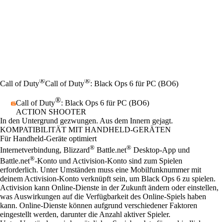
®
®
Call of Duty
Call of Duty
: Black Ops 6 für PC (BO6)
®
Call of Duty
: Black Ops 6 für PC (BO6)
ACTION SHOOTER
Product Notification
In den Untergrund gezwungen. Aus dem Innern gejagt.
Preis
Available actions
KOMPATIBILITÄT MIT HANDHELD-GERÄTEN
Für Handheld-Geräte optimiert
®
®
Internetverbindung, Blizzard
Battle.net
Desktop-App und
®
Battle.net
-Konto und Activision-Konto sind zum Spielen
erforderlich. Unter Umständen muss eine Mobilfunknummer mit
deinem Activision-Konto verknüpft sein, um Black Ops 6 zu spielen.
Activision kann Online-Dienste in der Zukunft ändern oder einstellen,
was Auswirkungen auf die Verfügbarkeit des Online-Spiels haben
kann. Online-Dienste können aufgrund verschiedener Faktoren
eingestellt werden, darunter die Anzahl aktiver Spieler.