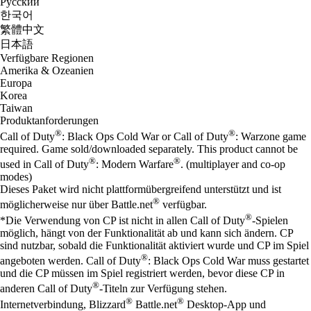
Русский
한국어
繁體中文
日本語
Verfügbare Regionen
Amerika & Ozeanien
Europa
Korea
Taiwan
Produktanforderungen
®
®
Call of Duty
: Black Ops Cold War or Call of Duty
: Warzone game
required. Game sold/downloaded separately. This product cannot be
®
®
used in Call of Duty
: Modern Warfare
. (multiplayer and co-op
modes)
Dieses Paket wird nicht plattformübergreifend unterstützt und ist
®
möglicherweise nur über Battle.net
verfügbar.
®
*Die Verwendung von CP ist nicht in allen Call of Duty
-Spielen
möglich, hängt von der Funktionalität ab und kann sich ändern. CP
sind nutzbar, sobald die Funktionalität aktiviert wurde und CP im Spiel
®
angeboten werden. Call of Duty
: Black Ops Cold War muss gestartet
und die CP müssen im Spiel registriert werden, bevor diese CP in
®
anderen Call of Duty
-Titeln zur Verfügung stehen.
®
®
Internetverbindung, Blizzard
Battle.net
Desktop-App und