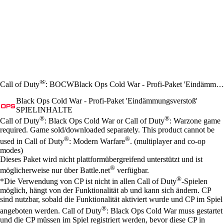
®
Call of Duty
: BOCW
Black Ops Cold War - Profi-Paket 'Eindämmungsverstoß'
Black Ops Cold War - Profi-Paket 'Eindämmungsverstoß'
SPIELINHALTE
Preis
Available actions
®
®
Call of Duty
: Black Ops Cold War or Call of Duty
: Warzone game
required. Game sold/downloaded separately. This product cannot be
®
®
used in Call of Duty
: Modern Warfare
. (multiplayer and co-op
modes)
Dieses Paket wird nicht plattformübergreifend unterstützt und ist
®
möglicherweise nur über Battle.net
verfügbar.
®
*Die Verwendung von CP ist nicht in allen Call of Duty
-Spielen
möglich, hängt von der Funktionalität ab und kann sich ändern. CP
sind nutzbar, sobald die Funktionalität aktiviert wurde und CP im Spiel
®
angeboten werden. Call of Duty
: Black Ops Cold War muss gestartet
und die CP müssen im Spiel registriert werden, bevor diese CP in