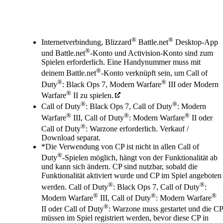
Available actions
®
®
Internetverbindung, Blizzard
Battle.net
Desktop-App
®
und Battle.net
-Konto und Activision-Konto sind zum
Spielen erforderlich. Eine Handynummer muss mit
®
deinem Battle.net
-Konto verknüpft sein, um Call of
®
®
Duty
: Black Ops 7, Modern Warfare
III oder Modern
®
Warfare
II zu spielen.
®
®
Call of Duty
: Black Ops 7, Call of Duty
: Modern
®
®
®
Warfare
III, Call of Duty
: Modern Warfare
II oder
®
Call of Duty
: Warzone erforderlich. Verkauf /
Download separat.
*Die Verwendung von CP ist nicht in allen Call of
®
Duty
-Spielen möglich, hängt von der Funktionalität ab
und kann sich ändern. CP sind nutzbar, sobald die
Funktionalität aktiviert wurde und CP im Spiel angeboten
®
®
werden. Call of Duty
: Black Ops 7, Call of Duty
:
®
®
®
Modern Warfare
III, Call of Duty
: Modern Warfare
®
II oder Call of Duty
: Warzone muss gestartet und die CP
müssen im Spiel registriert werden, bevor diese CP in