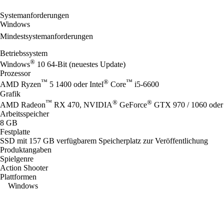
Systemanforderungen
Windows
Mindestsystemanforderungen
Betriebssystem
®
Windows
10 64-Bit (neuestes Update)
Prozessor
™
®
™
AMD Ryzen
5 1400 oder Intel
Core
i5-6600
Grafik
™
®
®
AMD Radeon
RX 470, NVIDIA
GeForce
GTX 970 / 1060 oder 
Arbeitsspeicher
8 GB
Festplatte
SSD mit 157 GB verfügbarem Speicherplatz zur Veröffentlichung
Produktangaben
Spielgenre
Action Shooter
Plattformen
Windows