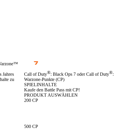
: Warzone™
®
®
s Jahres
Call of Duty
: Black Ops 7 oder Call of Duty
:
halte zu
Warzone-Punkte (CP)
SPIELINHALTE
Product Notification
Kaufe den Battle Pass mit CP!
PRODUKT AUSWÄHLEN
200 CP
500 CP