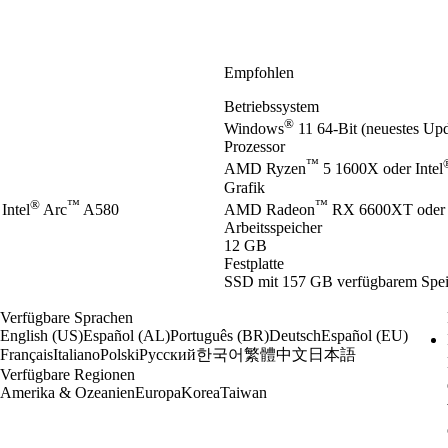
Empfohlen
Betriebssystem
®
Windows
11 64-Bit (neuestes Upd
Prozessor
™
AMD Ryzen
5 1600X oder Intel
Grafik
®
™
™
Intel
Arc
A580
AMD Radeon
RX 6600XT oder
Arbeitsspeicher
12 GB
Festplatte
SSD mit 157 GB verfügbarem Speic
Verfügbare Sprachen
English (US)
Español (AL)
Português (BR)
Deutsch
Español (EU)
한국어
繁體中文
日本語
Français
Italiano
Polski
Русский
Verfügbare Regionen
Amerika & Ozeanien
Europa
Korea
Taiwan