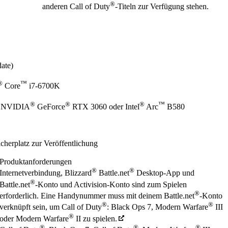
®
anderen Call of Duty
-Titeln zur Verfügung stehen.
ate)
®
™
Core
i7-6700K
®
®
®
™
 NVIDIA
GeForce
RTX 3060 oder Intel
Arc
B580
herplatz zur Veröffentlichung
Produktanforderungen
®
®
Internetverbindung, Blizzard
Battle.net
Desktop-App und
®
Battle.net
-Konto und Activision-Konto sind zum Spielen
®
erforderlich. Eine Handynummer muss mit deinem Battle.net
-Konto
®
®
verknüpft sein, um Call of Duty
: Black Ops 7, Modern Warfare
III
®
oder Modern Warfare
II zu spielen.
®
®
®