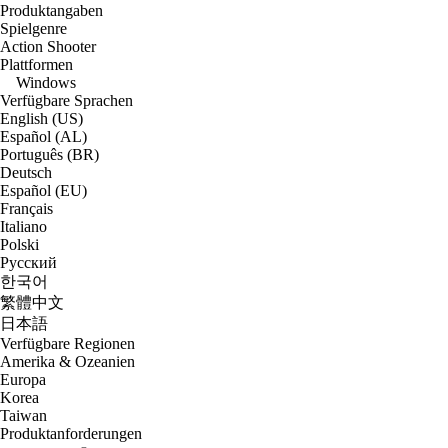
Produktangaben
Spielgenre
Action Shooter
Plattformen
Windows
Verfügbare Sprachen
English (US)
Español (AL)
Português (BR)
Deutsch
Español (EU)
Français
Italiano
Polski
Русский
한국어
繁體中文
日本語
Verfügbare Regionen
Amerika & Ozeanien
Europa
Korea
Taiwan
Produktanforderungen