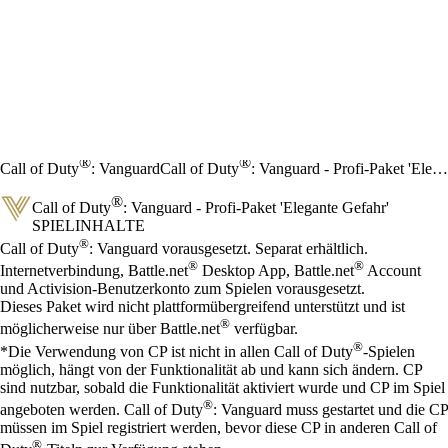
®
®
Call of Duty
: Vanguard
Call of Duty
: Vanguard - Profi-Paket 'Elegante Gefahr'
®
Call of Duty
: Vanguard - Profi-Paket 'Elegante Gefahr'
SPIELINHALTE
Preis
Available actions
®
Call of Duty
: Vanguard vorausgesetzt. Separat erhältlich.
®
®
Internetverbindung, Battle.net
Desktop App, Battle.net
Account
und Activision-Benutzerkonto zum Spielen vorausgesetzt.
Dieses Paket wird nicht plattformübergreifend unterstützt und ist
®
möglicherweise nur über Battle.net
verfügbar.
®
*Die Verwendung von CP ist nicht in allen Call of Duty
-Spielen
möglich, hängt von der Funktionalität ab und kann sich ändern. CP
sind nutzbar, sobald die Funktionalität aktiviert wurde und CP im Spiel
®
angeboten werden. Call of Duty
: Vanguard muss gestartet und die CP
müssen im Spiel registriert werden, bevor diese CP in anderen Call of
®