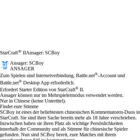
®
StarCraft
II
Ansager: SCBoy
Ansager: SCBoy
ANSAGER
Preis
Available actions
®
Zum Spielen sind Internetverbindung, Battle.net
-Account und
®
Battle.net
Desktop App erforderlich.
®
Erfordert Starter Edition von StarCraft
II.
Ansager können nur im Mehrspielermodus verwendet werden.
Nur in Chinese (keine Untertitel).
Findet eure Stimme
SCBoy ist eines der beliebtesten chinesischen Kommentatoren-Duos in
StarCraft. Sie sind ihrer Sache bereits mehr als 18 Jahre verschrieben.
Inzwischen haben sie ihren Platz als wichtige Persönlichkeiten
innerhalb der Community und als Stimme für chinesische Spieler
gefunden. Nun sind SCBoy bereit, eure Matches mit ihrem