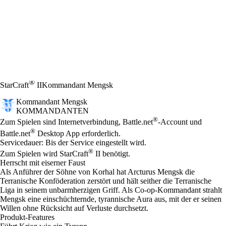
®
StarCraft
II
Kommandant Mengsk
Kommandant Mengsk
KOMMANDANTEN
Preis
Available actions
®
Zum Spielen sind Internetverbindung, Battle.net
-Account und
®
Battle.net
Desktop App erforderlich.
Servicedauer: Bis der Service eingestellt wird.
®
Zum Spielen wird StarCraft
II benötigt.
Herrscht mit eiserner Faust
Als Anführer der Söhne von Korhal hat Arcturus Mengsk die
Terranische Konföderation zerstört und hält seither die Terranische
Liga in seinem unbarmherzigen Griff. Als Co-op-Kommandant strahlt
Mengsk eine einschüchternde, tyrannische Aura aus, mit der er seinen
Willen ohne Rücksicht auf Verluste durchsetzt.
Produkt-Features