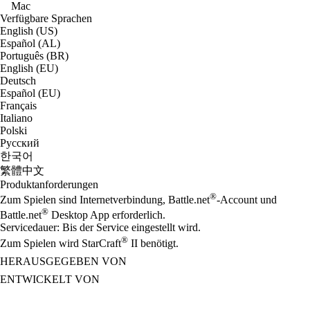
Mac
Verfügbare Sprachen
English (US)
Español (AL)
Português (BR)
English (EU)
Deutsch
Español (EU)
Français
Italiano
Polski
Русский
한국어
繁體中文
Produktanforderungen
®
Zum Spielen sind Internetverbindung, Battle.net
-Account und
®
Battle.net
Desktop App erforderlich.
Servicedauer: Bis der Service eingestellt wird.
®
Zum Spielen wird StarCraft
II benötigt.
HERAUSGEGEBEN VON
ENTWICKELT VON