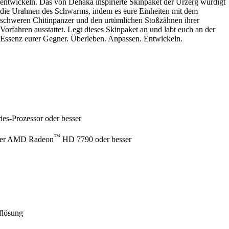
entwickeln. Das von Dehaka inspirierte Skinpaket der Urzerg würdigt
die Urahnen des Schwarms, indem es eure Einheiten mit dem
schweren Chitinpanzer und den urtümlichen Stoßzähnen ihrer
Vorfahren ausstattet. Legt dieses Skinpaket an und labt euch an der
Essenz eurer Gegner. Überleben. Anpassen. Entwickeln.
es-Prozessor oder besser
™
er AMD Radeon
HD 7790 oder besser
flösung