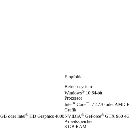
Empfohlen
Betriebssystem
®
Windows
10 64-bit
Prozessor
®
™
Intel
Core
i7-4770 oder AMD 
Grafik
®
®
®
GB oder Intel
HD Graphics 4000
NVIDIA
GeForce
GTX 960 4G
Arbeitsspeicher
8 GB RAM