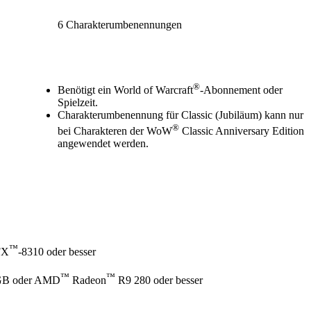
6 Charakterumbenennungen
Available actions
®
Benötigt ein World of Warcraft
-Abonnement oder
Spielzeit.
Charakterumbenennung für Classic (Jubiläum) kann nur
®
bei Charakteren der WoW
Classic Anniversary Edition
angewendet werden.
™
FX
-8310 oder besser
™
™
B oder AMD
Radeon
R9 280 oder besser