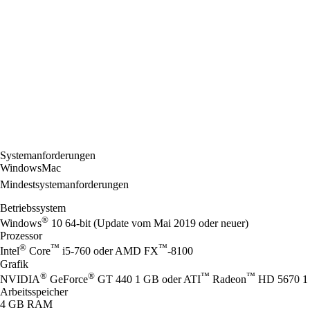
Systemanforderungen
Windows
Mac
Mindestsystemanforderungen
Betriebssystem
®
Windows
10 64-bit (Update vom Mai 2019 oder neuer)
Prozessor
®
™
™
Intel
Core
i5-760 oder AMD FX
-8100
Grafik
®
®
™
™
NVIDIA
GeForce
GT 440 1 GB oder ATI
Radeon
HD 5670 1 
Arbeitsspeicher
4 GB RAM