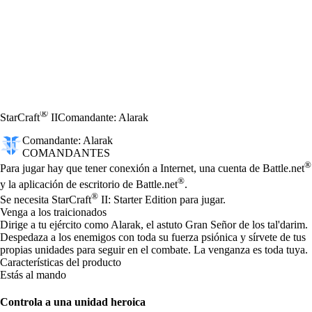
®
StarCraft
II
Comandante: Alarak
Comandante: Alarak
COMANDANTES
Precio
Available actions
®
Para jugar hay que tener conexión a Internet, una cuenta de Battle.net
®
y la aplicación de escritorio de Battle.net
.
®
Se necesita StarCraft
II: Starter Edition para jugar.
Venga a los traicionados
Dirige a tu ejército como Alarak, el astuto Gran Señor de los tal'darim.
Despedaza a los enemigos con toda su fuerza psiónica y sírvete de tus
propias unidades para seguir en el combate. La venganza es toda tuya.
Características del producto
Estás al mando
Controla a una unidad heroica