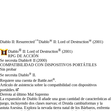
™
®
®
Diablo II: Resurrected
Diablo
II: Lord of Destruction
(2001)
®
®
Diablo
II: Lord of Destruction
(2001)
RPG DE ACCIÓN
Product Notification
Se necesita Diablo® II (2000)
Precio
Available actions
COMPATIBILIDAD CON DISPOSITIVOS PORTÁTILES
Sin probar
®
Se necesita Diablo
II.
®
Requiere una cuenta de Battle.net
.
Artículo de asistencia sobre la compatibilidad con dispositivos
portátiles.
Derrota al último Mal Supremo
La expansión de Diablo II añade una gran cantidad de características al
juego, incluyendo dos clases nuevas; el Druida cambiaformas y la
astuta Asesina. Explora la nevada tierra natal de los Bárbaros, enfrenta