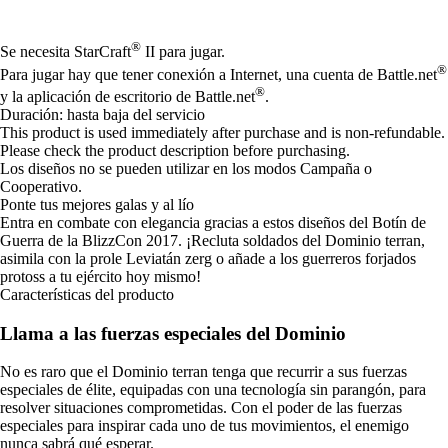
Available actions
®
Se necesita StarCraft
II para jugar.
®
Para jugar hay que tener conexión a Internet, una cuenta de Battle.net
®
y la aplicación de escritorio de Battle.net
.
Duración: hasta baja del servicio
This product is used immediately after purchase and is non-refundable.
Please check the product description before purchasing.
Los diseños no se pueden utilizar en los modos Campaña o
Cooperativo.
Ponte tus mejores galas y al lío
Entra en combate con elegancia gracias a estos diseños del Botín de
Guerra de la BlizzCon 2017. ¡Recluta soldados del Dominio terran,
asimila con la prole Leviatán zerg o añade a los guerreros forjados
protoss a tu ejército hoy mismo!
Características del producto
Llama a las fuerzas especiales del Dominio
No es raro que el Dominio terran tenga que recurrir a sus fuerzas
especiales de élite, equipadas con una tecnología sin parangón, para
resolver situaciones comprometidas. Con el poder de las fuerzas
especiales para inspirar cada uno de tus movimientos, el enemigo
nunca sabrá qué esperar.