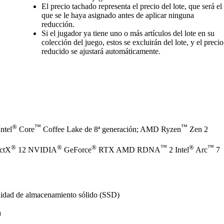
El precio tachado representa el precio del lote, que será el
que se le haya asignado antes de aplicar ninguna
reducción.
Si el jugador ya tiene uno o más artículos del lote en su
colección del juego, estos se excluirán del lote, y el precio
reducido se ajustará automáticamente.
®
™
™
ntel
Core
Coffee Lake de 8ª generación; AMD Ryzen
Zen 2
®
®
®
™
®
™
ectX
12 NVIDIA
GeForce
RTX AMD RDNA
2 Intel
Arc
7
nidad de almacenamiento sólido (SSD)
a