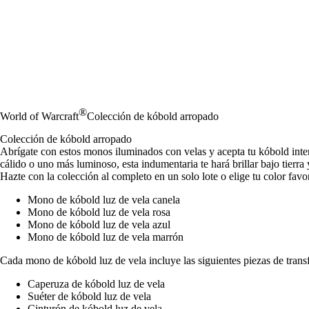
®
World of Warcraft
Colección de kóbold arropado
Colección de kóbold arropado
Abrígate con estos monos iluminados con velas y acepta tu kóbold inter
cálido o uno más luminoso, esta indumentaria te hará brillar bajo tierra y
Hazte con la colección al completo en un solo lote o elige tu color favo
Mono de kóbold luz de vela canela
Mono de kóbold luz de vela rosa
Mono de kóbold luz de vela azul
Mono de kóbold luz de vela marrón
Cada mono de kóbold luz de vela incluye las siguientes piezas de trans
Caperuza de kóbold luz de vela
Suéter de kóbold luz de vela
Cinturón de kóbold luz de vela