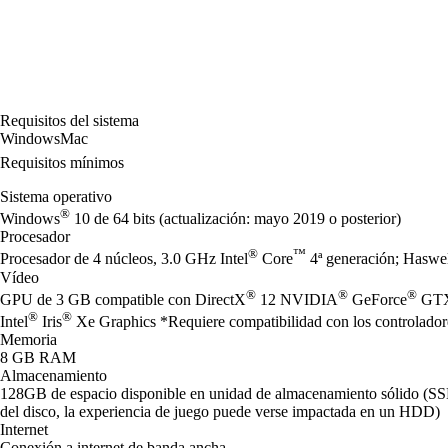
Requisitos del sistema
Windows
Mac
Requisitos mínimos
Sistema operativo
®
Windows
10 de 64 bits (actualización: mayo 2019 o posterior)
Procesador
®
™
Procesador de 4 núcleos, 3.0 GHz Intel
Core
4ª generación; Hasw
Vídeo
®
®
®
GPU de 3 GB compatible con DirectX
12 NVIDIA
GeForce
GTX 
®
®
Intel
Iris
Xe Graphics *Requiere compatibilidad con los controladore
Memoria
8 GB RAM
Almacenamiento
128GB de espacio disponible en unidad de almacenamiento sólido (S
del disco, la experiencia de juego puede verse impactada en un HDD)
Internet
Conexión a internet de banda ancha