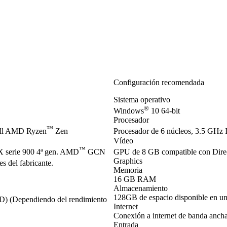
Configuración recomendada
Sistema operativo
®
Windows
10 64-bit
Procesador
™
ell AMD Ryzen
Zen
Procesador de 6 núcleos, 3.5 GHz I
Vídeo
™
serie 900 4ª gen. AMD
GCN
GPU de 8 GB compatible con Dir
Graphics
s del fabricante.
Memoria
16 GB RAM
Almacenamiento
128GB de espacio disponible en u
SD) (Dependiendo del rendimiento
Internet
Conexión a internet de banda anch
Entrada