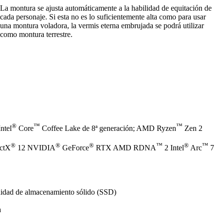
La montura se ajusta automáticamente a la habilidad de equitación de
cada personaje. Si esta no es lo suficientemente alta como para usar
una montura voladora, la vermis eterna embrujada se podrá utilizar
como montura terrestre.
®
™
™
ntel
Core
Coffee Lake de 8ª generación; AMD Ryzen
Zen 2
®
®
®
™
®
™
ectX
12 NVIDIA
GeForce
RTX AMD RDNA
2 Intel
Arc
7
nidad de almacenamiento sólido (SSD)
a