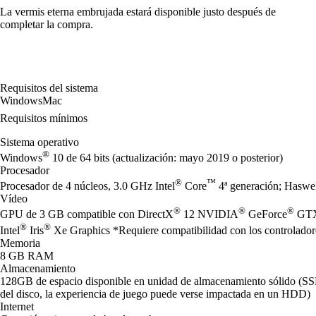
La vermis eterna embrujada estará disponible justo después de
completar la compra.
Requisitos del sistema
Windows
Mac
Requisitos mínimos
Sistema operativo
®
Windows
10 de 64 bits (actualización: mayo 2019 o posterior)
Procesador
®
™
Procesador de 4 núcleos, 3.0 GHz Intel
Core
4ª generación; Hasw
Vídeo
®
®
®
GPU de 3 GB compatible con DirectX
12 NVIDIA
GeForce
GTX 
®
®
Intel
Iris
Xe Graphics *Requiere compatibilidad con los controladore
Memoria
8 GB RAM
Almacenamiento
128GB de espacio disponible en unidad de almacenamiento sólido (S
del disco, la experiencia de juego puede verse impactada en un HDD)
Internet