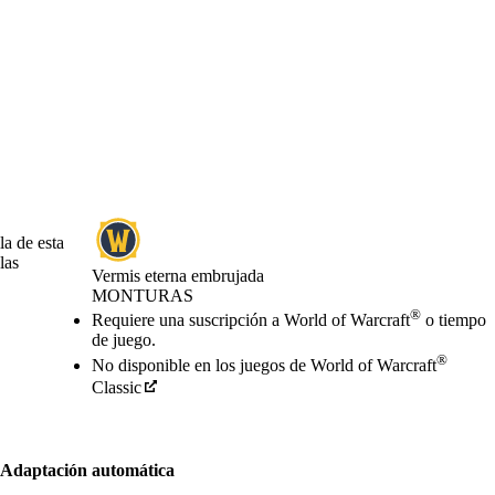
la de esta
las
Vermis eterna embrujada
MONTURAS
Precio
Available actions
®
Requiere una suscripción a World of Warcraft
o tiempo
de juego.
®
No disponible en los juegos de World of Warcraft
Classic
Adaptación automática