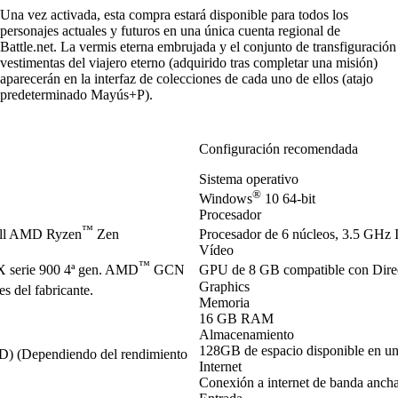
Una vez activada, esta compra estará disponible para todos los
personajes actuales y futuros en una única cuenta regional de
Battle.net. La vermis eterna embrujada y el conjunto de transfiguración
vestimentas del viajero eterno (adquirido tras completar una misión)
aparecerán en la interfaz de colecciones de cada uno de ellos (atajo
predeterminado Mayús+P).
Configuración recomendada
Sistema operativo
®
Windows
10 64-bit
Procesador
™
ell AMD Ryzen
Zen
Procesador de 6 núcleos, 3.5 GHz I
Vídeo
™
serie 900 4ª gen. AMD
GCN
GPU de 8 GB compatible con Dir
Graphics
s del fabricante.
Memoria
16 GB RAM
Almacenamiento
128GB de espacio disponible en u
SD) (Dependiendo del rendimiento
Internet
Conexión a internet de banda anch