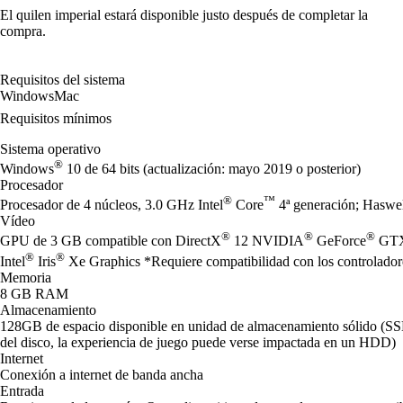
El quilen imperial estará disponible justo después de completar la
compra.
Requisitos del sistema
Windows
Mac
Requisitos mínimos
Sistema operativo
®
Windows
10 de 64 bits (actualización: mayo 2019 o posterior)
Procesador
®
™
Procesador de 4 núcleos, 3.0 GHz Intel
Core
4ª generación; Hasw
Vídeo
®
®
®
GPU de 3 GB compatible con DirectX
12 NVIDIA
GeForce
GTX 
®
®
Intel
Iris
Xe Graphics *Requiere compatibilidad con los controladore
Memoria
8 GB RAM
Almacenamiento
128GB de espacio disponible en unidad de almacenamiento sólido (S
del disco, la experiencia de juego puede verse impactada en un HDD)
Internet
Conexión a internet de banda ancha
Entrada