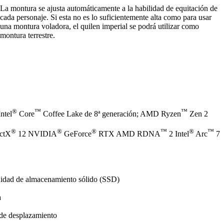
La montura se ajusta automáticamente a la habilidad de equitación de
cada personaje. Si esta no es lo suficientemente alta como para usar
una montura voladora, el quilen imperial se podrá utilizar como
montura terrestre.
®
™
™
ntel
Core
Coffee Lake de 8ª generación; AMD Ryzen
Zen 2
®
®
®
™
®
™
ectX
12 NVIDIA
GeForce
RTX AMD RDNA
2 Intel
Arc
7
nidad de almacenamiento sólido (SSD)
a
 de desplazamiento