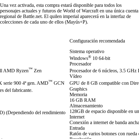
Una vez activada, esta compra estará disponible para todos los
personajes actuales y futuros de World of Warcraft en una única cuenta
regional de Battle.net. El quilen imperial aparecerá en la interfaz de
colecciones de cada uno de ellos (Mayús+P).
Configuración recomendada
Sistema operativo
®
Windows
10 64-bit
Procesador
™
ell AMD Ryzen
Zen
Procesador de 6 núcleos, 3.5 GHz I
Vídeo
™
serie 900 4ª gen. AMD
GCN
GPU de 8 GB compatible con Dir
Graphics
s del fabricante.
Memoria
16 GB RAM
Almacenamiento
128GB de espacio disponible en u
SD) (Dependiendo del rendimiento
Internet
Conexión a internet de banda anch
Entrada
Ratón de varios botones con rueda