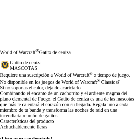
®
World of Warcraft
Gatito de ceniza
Gatito de ceniza
MASCOTAS
Precio
Available actions
®
Requiere una suscripción a World of Warcraft
o tiempo de juego.
®
No disponible en los juegos de World of Warcraft
Classic
Si no soportas el calor, deja de acariciarlo
Combinando el encanto de un cachorrito y el ardiente magma del
plano elemental de Fuego, el Gatito de ceniza es una de las mascotas
que más te calentará el corazón con su llegada. Regala uno a cada
miembro de tu banda y transforma las noches de raid en una
incendiaria reunión de gatitos.
Características del producto
Achuchablemente fieras
¡Listo para ser desatado!