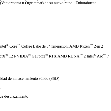
(Ventormenta u Orgrimmar) de su nuevo reino. ¡Enhorabuena!
®
™
™
ntel
Core
Coffee Lake de 8ª generación; AMD Ryzen
Zen 2
®
®
®
™
®
™
ectX
12 NVIDIA
GeForce
RTX AMD RDNA
2 Intel
Arc
7
nidad de almacenamiento sólido (SSD)
a
 de desplazamiento