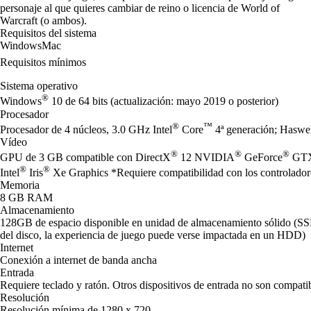
personaje al que quieres cambiar de reino o licencia de World of
Warcraft (o ambos).
Requisitos del sistema
Windows
Mac
Requisitos mínimos
Sistema operativo
®
Windows
10 de 64 bits (actualización: mayo 2019 o posterior)
Procesador
®
™
Procesador de 4 núcleos, 3.0 GHz Intel
Core
4ª generación; Hasw
Vídeo
®
®
®
GPU de 3 GB compatible con DirectX
12 NVIDIA
GeForce
GTX 
®
®
Intel
Iris
Xe Graphics *Requiere compatibilidad con los controladore
Memoria
8 GB RAM
Almacenamiento
128GB de espacio disponible en unidad de almacenamiento sólido (S
del disco, la experiencia de juego puede verse impactada en un HDD)
Internet
Conexión a internet de banda ancha
Entrada
Requiere teclado y ratón. Otros dispositivos de entrada no son compatib
Resolución
Resolución mínima de 1280 x 720