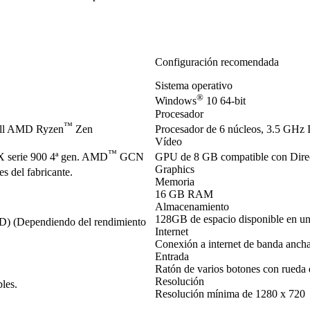
Configuración recomendada
Sistema operativo
®
Windows
10 64-bit
Procesador
™
ell AMD Ryzen
Zen
Procesador de 6 núcleos, 3.5 GHz I
Vídeo
™
serie 900 4ª gen. AMD
GCN
GPU de 8 GB compatible con Dir
Graphics
s del fabricante.
Memoria
16 GB RAM
Almacenamiento
128GB de espacio disponible en u
SD) (Dependiendo del rendimiento
Internet
Conexión a internet de banda anch
Entrada
Ratón de varios botones con rueda
Resolución
les.
Resolución mínima de 1280 x 720