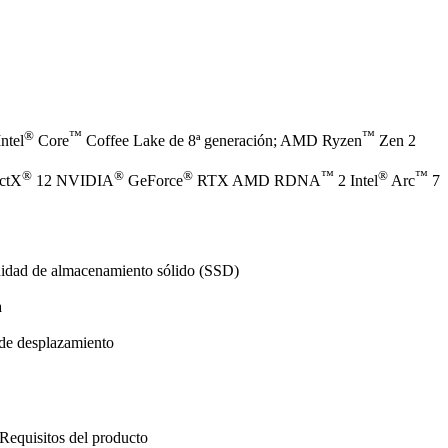
®
™
™
ntel
Core
Coffee Lake de 8ª generación; AMD Ryzen
Zen 2
®
®
®
™
®
™
ectX
12 NVIDIA
GeForce
RTX AMD RDNA
2 Intel
Arc
7
nidad de almacenamiento sólido (SSD)
a
 de desplazamiento
Requisitos del producto