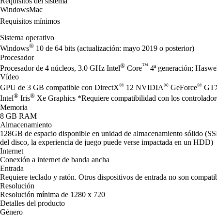
Requisitos del sistema
Windows
Mac
Requisitos mínimos
Sistema operativo
®
Windows
10 de 64 bits (actualización: mayo 2019 o posterior)
Procesador
®
™
Procesador de 4 núcleos, 3.0 GHz Intel
Core
4ª generación; Hasw
Vídeo
®
®
®
GPU de 3 GB compatible con DirectX
12 NVIDIA
GeForce
GTX 
®
®
Intel
Iris
Xe Graphics *Requiere compatibilidad con los controladore
Memoria
8 GB RAM
Almacenamiento
128GB de espacio disponible en unidad de almacenamiento sólido (S
del disco, la experiencia de juego puede verse impactada en un HDD)
Internet
Conexión a internet de banda ancha
Entrada
Requiere teclado y ratón. Otros dispositivos de entrada no son compatib
Resolución
Resolución mínima de 1280 x 720
Detalles del producto
Género