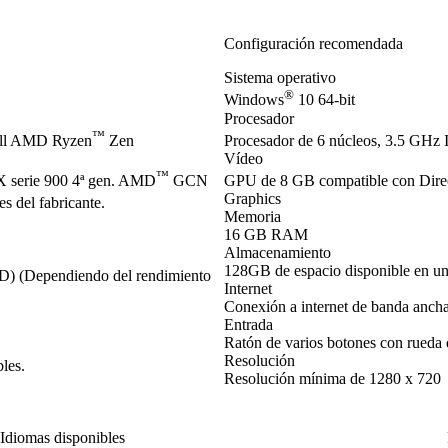
Configuración recomendada
Sistema operativo
®
Windows
10 64-bit
Procesador
™
ell AMD Ryzen
Zen
Procesador de 6 núcleos, 3.5 GHz I
Vídeo
™
serie 900 4ª gen. AMD
GCN
GPU de 8 GB compatible con Dir
Graphics
s del fabricante.
Memoria
16 GB RAM
Almacenamiento
128GB de espacio disponible en u
SD) (Dependiendo del rendimiento
Internet
Conexión a internet de banda anch
Entrada
Ratón de varios botones con rueda
Resolución
les.
Resolución mínima de 1280 x 720
Idiomas disponibles