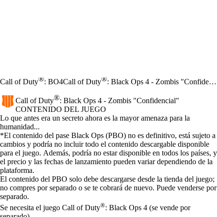
®
®
Call of Duty
: BO4
Call of Duty
: Black Ops 4 - Zombis "Confidencial"
®
Call of Duty
: Black Ops 4 - Zombis "Confidencial"
CONTENIDO DEL JUEGO
Product Notification
Lo que antes era un secreto ahora es la mayor amenaza para la
humanidad...
Precio
Available actions
*El contenido del pase Black Ops (PBO) no es definitivo, está sujeto a
cambios y podría no incluir todo el contenido descargable disponible
para el juego. Además, podría no estar disponible en todos los países, y
el precio y las fechas de lanzamiento pueden variar dependiendo de la
plataforma.
El contenido del PBO solo debe descargarse desde la tienda del juego;
no compres por separado o se te cobrará de nuevo. Puede venderse por
separado.
®
Se necesita el juego Call of Duty
: Black Ops 4 (se vende por
separado).