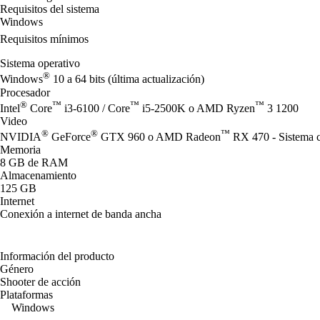
Requisitos del sistema
Windows
Requisitos mínimos
Sistema operativo
®
Windows
10 a 64 bits (última actualización)
Procesador
®
™
™
™
Intel
Core
i3-6100 / Core
i5-2500K o AMD Ryzen
3 1200
Video
®
®
™
NVIDIA
GeForce
GTX 960 o AMD Radeon
RX 470 - Sistema c
Memoria
8 GB de RAM
Almacenamiento
125 GB
Internet
Conexión a internet de banda ancha
Información del producto
Género
Shooter de acción
Plataformas
Windows