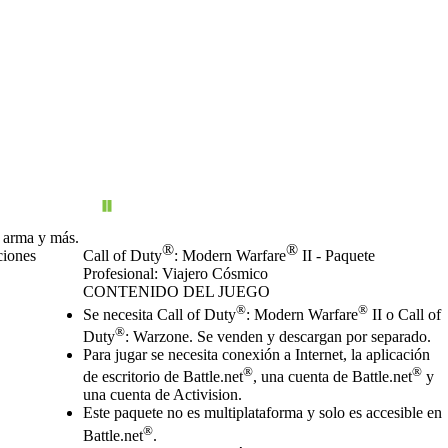
e arma y más.
®
®
ciones
Call of Duty
: Modern Warfare
II - Paquete
Profesional: Viajero Cósmico
CONTENIDO DEL JUEGO
Precio
Available actions
®
®
Se necesita Call of Duty
: Modern Warfare
II o Call of
®
Duty
: Warzone. Se venden y descargan por separado.
Para jugar se necesita conexión a Internet, la aplicación
®
®
de escritorio de Battle.net
, una cuenta de Battle.net
y
una cuenta de Activision.
Este paquete no es multiplataforma y solo es accesible en
®
Battle.net
.