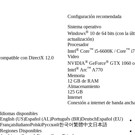
Configuración recomendada
Sistema operativo
®
Windows
10 de 64 bits (con la ú
actualización)
Procesador
®
™
™
Intel
Core
i5-6600K / Core
i7
Video
ompatible con DirectX 12.0
®
®
NVIDIA
GeForce
GTX 1060 o
®
™
Intel
Arc
A770
Memoria
12 GB de RAM
Almacenamiento
125 GB
Internet
Conexión a internet de banda anch
Idiomas disponibles
English (US)
Español (AL)
Português (BR)
Deutsch
Español (EU)
한국어
繁體中文
日本語
Français
Italiano
Polski
Русский
Regiones Disponibles