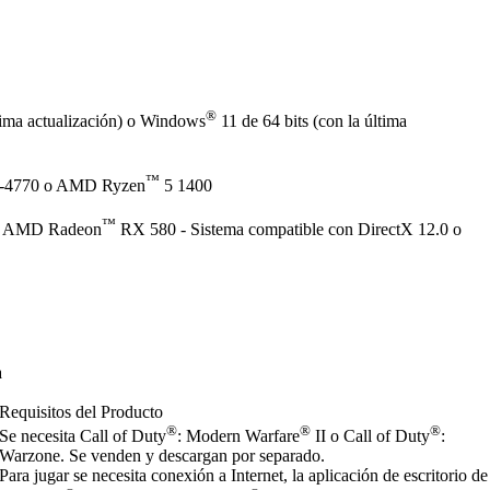
®
ltima actualización) o Windows
11 de 64 bits (con la última
™
-4770 o AMD Ryzen
5 1400
™
 AMD Radeon
RX 580 - Sistema compatible con DirectX 12.0 o
a
Requisitos del Producto
®
®
®
Se necesita Call of Duty
: Modern Warfare
II o Call of Duty
:
Warzone. Se venden y descargan por separado.
Para jugar se necesita conexión a Internet, la aplicación de escritorio de