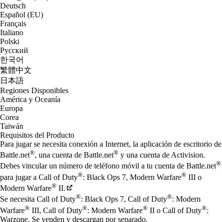
Deutsch
Español (EU)
Français
Italiano
Polski
Русский
한국어
繁體中文
日本語
Regiones Disponibles
América y Oceanía
Europa
Corea
Taiwán
Requisitos del Producto
Para jugar se necesita conexión a Internet, la aplicación de escritorio de
®
®
Battle.net
, una cuenta de Battle.net
y una cuenta de Activision.
®
Debes vincular un número de teléfono móvil a tu cuenta de Battle.net
®
®
para jugar a Call of Duty
: Black Ops 7, Modern Warfare
III o
®
Modern Warfare
II.
®
®
Se necesita Call of Duty
: Black Ops 7, Call of Duty
: Modern
®
®
®
®
Warfare
III, Call of Duty
: Modern Warfare
II o Call of Duty
:
Warzone. Se venden y descargan por separado.