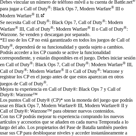
®
Debes vincular un número de teléfono móvil a tu cuenta de Battle.net
®
®
para jugar a Call of Duty
: Black Ops 7, Modern Warfare
III o
®
Modern Warfare
II.
®
®
Se necesita Call of Duty
: Black Ops 7, Call of Duty
: Modern
®
®
®
®
Warfare
III, Call of Duty
: Modern Warfare
II o Call of Duty
:
Warzone. Se venden y descargan por separado.
*El uso de los CP no está garantizado en todos los juegos de Call of
®
Duty
, dependerá de su funcionalidad y queda sujeto a cambios.
Podrás acceder a los CP cuando se active la funcionalidad
correspondiente, y estarán disponibles en el juego. Debes iniciar sesión
®
®
®
en Call of Duty
: Black Ops 7, Call of Duty
: Modern Warfare
III,
®
®
®
Call of Duty
: Modern Warfare
II o Call of Duty
: Warzone y
registrar los CP en el juego antes de que estos aparezcan en otros
®
juegos de Call of Duty
.
Mejora tu experiencia en Call of Duty®: Black Ops 7 y Call of
Duty®: Warzone™
Los puntos Call of Duty® (CP)* son la moneda del juego que podrás
usar en Black Ops 7, Modern Warfare® III, Modern Warfare® II y
Call of Duty®: Warzone™ para obtener nuevos contenidos.
Con tus CP podrás mejorar tu experiencia comprando los nuevos
artículos y accesorios que se añaden en cada nueva Temporada a lo
largo del año. Los propietarios del Pase de Batalla también pueden
usar sus CP para desbloquear niveles y acceder instantáneamente a