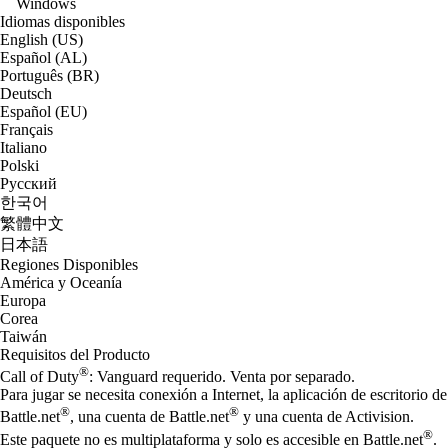
Windows
Idiomas disponibles
English (US)
Español (AL)
Português (BR)
Deutsch
Español (EU)
Français
Italiano
Polski
Русский
한국어
繁體中文
日本語
Regiones Disponibles
América y Oceanía
Europa
Corea
Taiwán
Requisitos del Producto
®
Call of Duty
: Vanguard requerido. Venta por separado.
Para jugar se necesita conexión a Internet, la aplicación de escritorio de
®
®
Battle.net
, una cuenta de Battle.net
y una cuenta de Activision.
®
Este paquete no es multiplataforma y solo es accesible en Battle.net
.