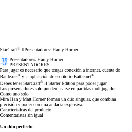
®
StarCraft
II
Presentadores: Han y Horner
Presentadores: Han y Horner
PRESENTADORES
Precio
Available actions
Para jugar es necesario que tengas conexión a internet, cuenta de
®
®
Battle.net
y la aplicación de escritorio Battle.net
.
®
Debes tener StarCraft
II Starter Edition para poder jugar.
Los presentadores solo pueden usarse en partidas multijugador.
Como uno solo
Mira Han y Matt Horner forman un dúo singular, que combina
precisión y poder con una audacia explosiva.
Características del producto
Comentaristas sin igual
Un dúo perfecto