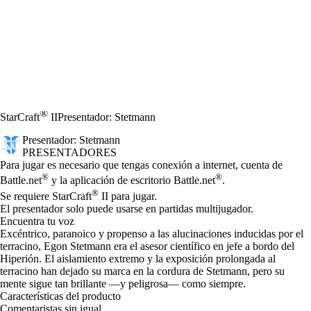
®
StarCraft
II
Presentador: Stetmann
Presentador: Stetmann
PRESENTADORES
Precio
Available actions
Para jugar es necesario que tengas conexión a internet, cuenta de
®
®
Battle.net
y la aplicación de escritorio Battle.net
.
®
Se requiere StarCraft
II para jugar.
El presentador solo puede usarse en partidas multijugador.
Encuentra tu voz
Excéntrico, paranoico y propenso a las alucinaciones inducidas por el
terracino, Egon Stetmann era el asesor científico en jefe a bordo del
Hiperión. El aislamiento extremo y la exposición prolongada al
terracino han dejado su marca en la cordura de Stetmann, pero su
mente sigue tan brillante —y peligrosa— como siempre.
Características del producto
Comentaristas sin igual