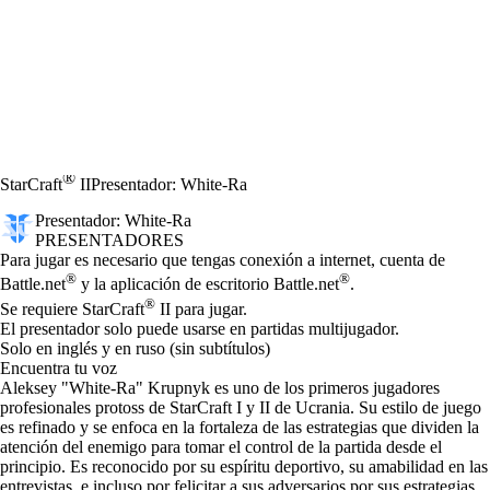
®
StarCraft
II
Presentador: White-Ra
Presentador: White-Ra
PRESENTADORES
Precio
Available actions
Para jugar es necesario que tengas conexión a internet, cuenta de
®
®
Battle.net
y la aplicación de escritorio Battle.net
.
®
Se requiere StarCraft
II para jugar.
El presentador solo puede usarse en partidas multijugador.
Solo en inglés y en ruso (sin subtítulos)
Encuentra tu voz
Aleksey "White-Ra" Krupnyk es uno de los primeros jugadores
profesionales protoss de StarCraft I y II de Ucrania. Su estilo de juego
es refinado y se enfoca en la fortaleza de las estrategias que dividen la
atención del enemigo para tomar el control de la partida desde el
principio. Es reconocido por su espíritu deportivo, su amabilidad en las
entrevistas, e incluso por felicitar a sus adversarios por sus estrategias.