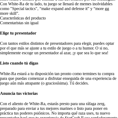
Con White-Ra de tu lado, tu juego se llenará de memes inolvidables
como "Special tactics", “make expand and defense it” y “more gg
more skill”.
Características del producto
Comentaristas sin igual
Elige tu presentador
Con tantos estilos distintos de presentadores para elegir, puedes optar
por el que más se ajuste a tu estilo de juego o a tu humor. O si no,
simplemente escoge un presentador al azar, ¡y que sea lo que sea!
Listo cuando tú digas
White-Ra estará a tu disposición tan pronto como termines tu compra
para que puedas comenzar a disfrutar enseguida de una experiencia de
juego aún más atrapante (o graciosísima). Tú decides.
Anuncia tus victorias
Con el aliento de White-Ra, estarás presto para una ráfaga zerg,
preparado para enviar a tus mejores marines o listo para poner en
práctica tus poderes psiónicos. No importa qué raza uses, tu nuevo
presentador hará que tu experiencia de StarCraft II sea verdaderamente