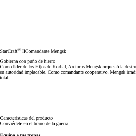
®
StarCraft
II
Comandante Mengsk
Gobierna con puño de hierro
Como líder de los Hijos de Korhal, Arcturus Mengsk orquestó la destr
su autoridad implacable. Como comandante cooperativo, Mengsk irradia
total.
Características del producto
Conviértete en el tirano de la guerra
Equipa a tus tropas