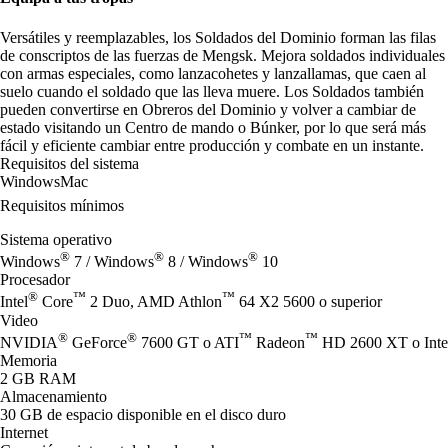
Versátiles y reemplazables, los Soldados del Dominio forman las filas
de conscriptos de las fuerzas de Mengsk. Mejora soldados individuales
con armas especiales, como lanzacohetes y lanzallamas, que caen al
suelo cuando el soldado que las lleva muere. Los Soldados también
pueden convertirse en Obreros del Dominio y volver a cambiar de
estado visitando un Centro de mando o Búnker, por lo que será más
fácil y eficiente cambiar entre producción y combate en un instante.
Requisitos del sistema
Windows
Mac
Requisitos mínimos
Sistema operativo
®
®
®
Windows
7 / Windows
8 / Windows
10
Procesador
®
™
™
Intel
Core
2 Duo, AMD Athlon
64 X2 5600 o superior
Video
®
®
™
™
NVIDIA
GeForce
7600 GT o ATI
Radeon
HD 2600 XT o Inte
Memoria
2 GB RAM
Almacenamiento
30 GB de espacio disponible en el disco duro
Internet