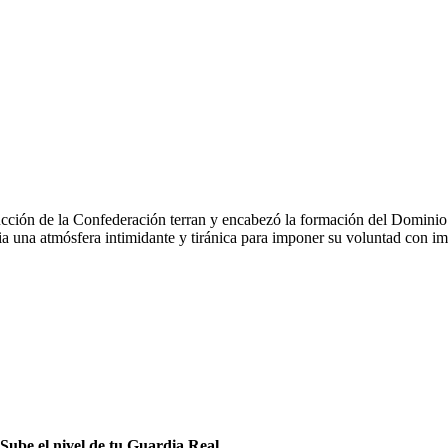
ucción de la Confederación terran y encabezó la formación del Dominio
 una atmósfera intimidante y tiránica para imponer su voluntad con i
Sube el nivel de tu Guardia Real