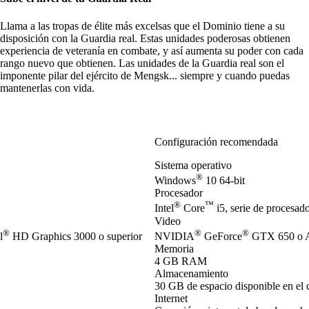
Llama a las tropas de élite más excelsas que el Dominio tiene a su
disposición con la Guardia real. Estas unidades poderosas obtienen
experiencia de veteranía en combate, y así aumenta su poder con cada
rango nuevo que obtienen. Las unidades de la Guardia real son el
imponente pilar del ejército de Mengsk... siempre y cuando puedas
mantenerlas con vida.
Configuración recomendada
Sistema operativo
®
Windows
10 64-bit
Procesador
®
™
Intel
Core
i5, serie de procesa
Video
®
®
®
l
HD Graphics 3000 o superior
NVIDIA
GeForce
GTX 650 o 
Memoria
4 GB RAM
Almacenamiento
30 GB de espacio disponible en el 
Internet