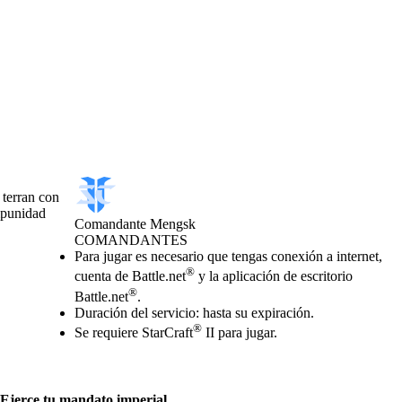
 terran con
mpunidad
Comandante Mengsk
COMANDANTES
Precio
Available actions
Para jugar es necesario que tengas conexión a internet,
®
cuenta de Battle.net
y la aplicación de escritorio
®
Battle.net
.
Duración del servicio: hasta su expiración.
®
Se requiere StarCraft
II para jugar.
Ejerce tu mandato imperial