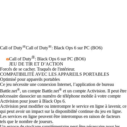
®
®
Call of Duty
Call of Duty
: Black Ops 6 sur PC (BO6)
®
Call of Duty
: Black Ops 6 sur PC (BO6)
JEU DE TIR ET D’ACTION
Product Notification
Forcés de se cacher. Traqués de l'intérieur.
Prix
Available actions
COMPATIBILITÉ AVEC LES APPAREILS PORTABLES
Optimisé pour appareils portables
Ce jeu nécessite une connexion Internet, l’application de bureau
®
®
Battle.net
, un compte Battle.net
et un compte Activision. Il peut être
nécessaire dassocier un numéro de téléphone mobile à votre compte
Activision pour jouer à Black Ops 6.
Activision peut modifier ou interrompre le service en ligne à lavenir, ce
qui peut avoir un impact sur la disponibilité continue du jeu en ligne.
Les services en ligne peuvent être interrompus en raison de facteurs
tels que le nombre de joueurs.
Un espace de stockage supplémentaire peut être nécessaire pour les