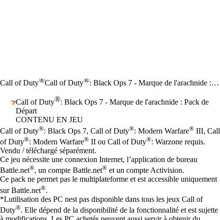
®
®
Call of Duty
Call of Duty
: Black Ops 7 - Marque de l'arachnide : Pack de Départ
®
Call of Duty
: Black Ops 7 - Marque de l'arachnide : Pack de
Départ
CONTENU EN JEU
Prix
Available actions
®
®
®
Call of Duty
: Black Ops 7, Call of Duty
: Modern Warfare
III, Call
®
®
®
of Duty
: Modern Warfare
II ou Call of Duty
: Warzone requis.
Vendu / téléchargé séparément.
Ce jeu nécessite une connexion Internet, l’application de bureau
®
®
Battle.net
, un compte Battle.net
et un compte Activision.
Ce pack ne permet pas le multiplateforme et est accessible uniquement
®
sur Battle.net
.
*Lutilisation des PC nest pas disponible dans tous les jeux Call of
®
Duty
. Elle dépend de la disponibilité de la fonctionnalité et est sujette
à modifications. Les PC achetés peuvent aussi servir à obtenir du