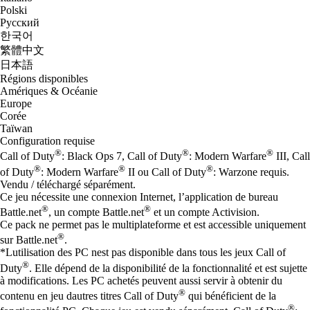
Polski
Русский
한국어
繁體中文
日本語
Régions disponibles
Amériques & Océanie
Europe
Corée
Taïwan
Configuration requise
®
®
®
Call of Duty
: Black Ops 7, Call of Duty
: Modern Warfare
III, Call
®
®
®
of Duty
: Modern Warfare
II ou Call of Duty
: Warzone requis.
Vendu / téléchargé séparément.
Ce jeu nécessite une connexion Internet, l’application de bureau
®
®
Battle.net
, un compte Battle.net
et un compte Activision.
Ce pack ne permet pas le multiplateforme et est accessible uniquement
®
sur Battle.net
.
*Lutilisation des PC nest pas disponible dans tous les jeux Call of
®
Duty
. Elle dépend de la disponibilité de la fonctionnalité et est sujette
à modifications. Les PC achetés peuvent aussi servir à obtenir du
®
contenu en jeu dautres titres Call of Duty
qui bénéficient de la
®