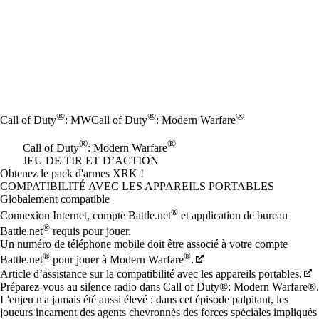
®
®
®
Call of Duty
: MW
Call of Duty
: Modern Warfare
®
®
Call of Duty
: Modern Warfare
JEU DE TIR ET D’ACTION
Product Notification
Obtenez le pack d'armes XRK !
Prix
Available actions
COMPATIBILITÉ AVEC LES APPAREILS PORTABLES
Globalement compatible
®
Connexion Internet, compte Battle.net
et application de bureau
®
Battle.net
requis pour jouer.
Un numéro de téléphone mobile doit être associé à votre compte
®
®
Battle.net
pour jouer à Modern Warfare
.
Article d’assistance sur la compatibilité avec les appareils portables.
Préparez-vous au silence radio dans Call of Duty®: Modern Warfare®.
L'enjeu n'a jamais été aussi élevé : dans cet épisode palpitant, les
joueurs incarnent des agents chevronnés des forces spéciales impliqués