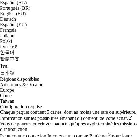
Español (AL)
Português (BR)
English (EU)
Deutsch
Español (EU)
Français
Italiano
Polski
Русский
한국어
繁體中文
ไทย
日本語
Régions disponibles
Amériques & Océanie
Europe
Corée
Taïwan
Configuration requise
Chaque paquet contient 5 cartes, dont au moins une rare ou supérieure.
Information sur les possibilités émanant du contenu de votre achat.
Vous ne pourrez ouvrir vos paquets qu’après avoir terminé les missions
d’introduction.
®
Requiert une connexion Internet et un compte Battle.net
pour jouer.