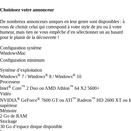
Choisissez votre annonceur
De nombreux annonceurs uniques en leur genre sont disponibles : à
vous de choisir celui qui correspond à votre style de jeu ou à votre
humeur, mais rien ne vous empêche d’en sélectionner un au hasard
pour le plaisir de la découverte !
Configuration système
Windows
Mac
Configuration minimum
Système d’exploitation
®
®
®
Windows
7 / Windows
8 / Windows
10
Processeur
®
™
™
Intel
Core
2 Duo ou AMD Athlon
64 X2 5600+
Vidéo
®
®
™
™
NVIDIA
GeForce
7600 GT ou ATI
Radeon
HD 2600 XT ou In
supérieur
Mémoire
2 Go de RAM
Stockage
30 Go d’espace disque disponible