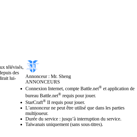
ux télévisés,
depuis des
Annonceur : Mr. Sheng
rait lui-
ANNONCEURS
Prix
Available actions
®
Connexion Internet, compte Battle.net
et application de
®
bureau Battle.net
requis pour jouer.
®
StarCraft
II requis pour jouer.
L’annonceur ne peut être utilisé que dans les parties
multijoueur.
Durée du service : jusqu’à interruption du service.
Taïwanais uniquement (sans sous-titres).