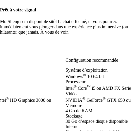
Prêt à votre signal
Mr. Sheng sera disponible sitôt l’achat effectué, et vous pourrez
immédiatement vous plonger dans une expérience plus immersive (ou
hilarante) que jamais. À vous de voir.
Configuration recommandée
Système d’exploitation
®
Windows
10 64-bit
Processeur
®
™
Intel
Core
i5 ou AMD FX Series
Vidéo
®
®
®
tel
HD Graphics 3000 ou
NVIDIA
GeForce
GTX 650 ou
Mémoire
4 Go de RAM
Stockage
30 Go d’espace disque disponible
Internet