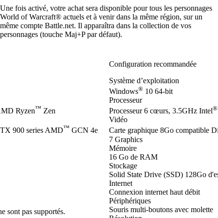
Une fois activé, votre achat sera disponible pour tous les personnages
World of Warcraft® actuels et à venir dans la même région, sur un
même compte Battle.net. Il apparaîtra dans la collection de vos
personnages (touche Maj+P par défaut).
Configuration recommandée
Système d’exploitation
®
Windows
10 64-bit
Processeur
™
®
 AMD Ryzen
Zen
Processeur 6 cœurs, 3.5GHz Intel
Vidéo
™
TX 900 series AMD
GCN 4e
Carte graphique 8Go compatible D
7 Graphics
Mémoire
16 Go de RAM
Stockage
Solid State Drive (SSD) 128Go d'es
Internet
Connexion internet haut débit
Périphériques
Souris multi-boutons avec molette
ne sont pas supportés.