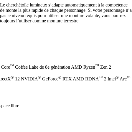
Le cherchétoile lumineux s’adapte automatiquement à la compétence
de monte la plus rapide de chaque personnage. Si votre personnage n’a
pas le niveau requis pour utiliser une monture volante, vous pourrez
toujours l’utiliser comme monture terrestre.
™
™
Core
Coffee Lake de 8e génération AMD Ryzen
Zen 2
®
®
®
™
®
™
irectX
12 NVIDIA
GeForce
RTX AMD RDNA
2 Intel
Arc
pace libre