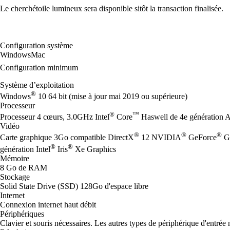
Le cherchétoile lumineux sera disponible sitôt la transaction finalisée.
Configuration système
Windows
Mac
Configuration minimum
Système d’exploitation
®
Windows
10 64 bit (mise à jour mai 2019 ou supérieure)
Processeur
®
™
Processeur 4 cœurs, 3.0GHz Intel
Core
Haswell de 4e génération
Vidéo
®
®
®
Carte graphique 3Go compatible DirectX
12 NVIDIA
GeForce
G
®
®
génération Intel
Iris
Xe Graphics
Mémoire
8 Go de RAM
Stockage
Solid State Drive (SSD) 128Go d'espace libre
Internet
Connexion internet haut débit
Périphériques
Clavier et souris nécessaires. Les autres types de périphérique d'entrée 