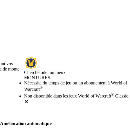
dant vos
ce de monte
Cherchétoile lumineux
MONTURES
Prix
Available actions
Nécessite du temps de jeu ou un abonnement à World of
®
Warcraft
®
Non disponible dans les jeux World of Warcraft
Classic.
Amélioration automatique