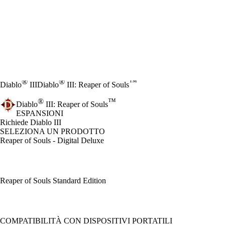
®
®
™
Diablo
III
Diablo
III: Reaper of Souls
®
™
Diablo
III: Reaper of Souls
ESPANSIONI
Product Notification
Richiede Diablo III
SELEZIONA UN PRODOTTO
Reaper of Souls - Digital Deluxe
Reaper of Souls Standard Edition
Available actions
COMPATIBILITÀ CON DISPOSITIVI PORTATILI