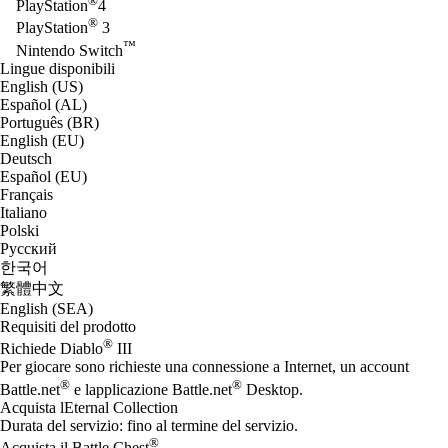
®
PlayStation
4
®
PlayStation
3
™
Nintendo Switch
Lingue disponibili
English (US)
Español (AL)
Português (BR)
English (EU)
Deutsch
Español (EU)
Français
Italiano
Polski
Русский
한국어
繁體中文
English (SEA)
Requisiti del prodotto
®
Richiede Diablo
III
Per giocare sono richieste una connessione a Internet, un account
®
®
Battle.net
e lapplicazione Battle.net
Desktop.
Acquista lEternal Collection
Durata del servizio: fino al termine del servizio.
®
Acquista il Battle Chest