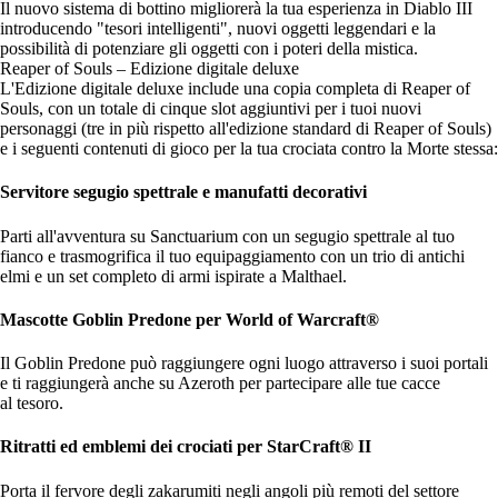
Il nuovo sistema di bottino migliorerà la tua esperienza in Diablo III
introducendo "tesori intelligenti", nuovi oggetti leggendari e la
possibilità di potenziare gli oggetti con i poteri della mistica.
Reaper of Souls – Edizione digitale deluxe
L'Edizione digitale deluxe include una copia completa di Reaper of
Souls, con un totale di cinque slot aggiuntivi per i tuoi nuovi
personaggi (tre in più rispetto all'edizione standard di Reaper of Souls)
e i seguenti contenuti di gioco per la tua crociata contro la Morte stessa:
Servitore segugio spettrale e manufatti decorativi
Parti all'avventura su Sanctuarium con un segugio spettrale al tuo
fianco e trasmogrifica il tuo equipaggiamento con un trio di antichi
elmi e un set completo di armi ispirate a Malthael.
Mascotte Goblin Predone per World of Warcraft®
Il Goblin Predone può raggiungere ogni luogo attraverso i suoi portali
e ti raggiungerà anche su Azeroth per partecipare alle tue cacce
al tesoro.
Ritratti ed emblemi dei crociati per StarCraft® II
Porta il fervore degli zakarumiti negli angoli più remoti del settore