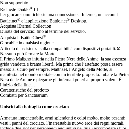
Non supportato
®
Richiede Diablo
III
Per giocare sono richieste una connessione a Internet, un account
®
®
Battle.net
e lapplicazione Battle.net
Desktop.
Acquista lEternal Collection
Durata del servizio: fino al termine del servizio.
®
Acquista il Battle Chest
Giocabile in qualsiasi regione.
Articolo di assistenza sulla compatibilità con dispositivi portatili.
Nessuno può fermare la Morte
Il Primo Maligno infuria nella Pietra Nera delle Anime, la sua essenza
grida vendetta e brama libertà. Ma prima che l’artefatto possa essere
messo al sicuro per sempre, Malthael, l’Angelo della Morte, si
manifesta nel mondo mortale con un terribile proposito: rubare la Pietra
Nera delle Anime e piegarne gli infernali poteri al proprio volere. È
l’inizio della fine…
Caratteristiche del prodotto
Combatti per Sanctuarium
Unisciti alla battaglia come crociato
Armatura impenetrabile, armi splendenti e colpi molto, molto pesanti:
vesti i panni del crociato, l’inarrestabile nuovo eroe dei regni mortali.
Include due slot per personaggi aggiuntivi nei quali accomodare i tuoi