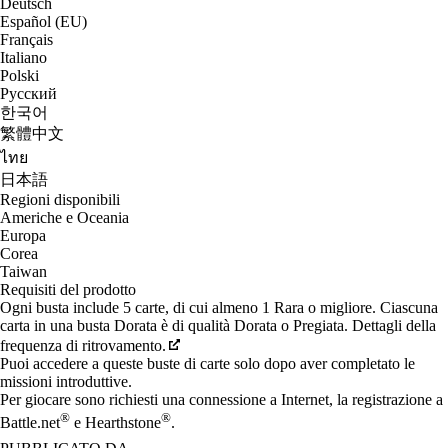
Deutsch
Español (EU)
Français
Italiano
Polski
Русский
한국어
繁體中文
ไทย
日本語
Regioni disponibili
Americhe e Oceania
Europa
Corea
Taiwan
Requisiti del prodotto
Ogni busta include 5 carte, di cui almeno 1 Rara o migliore. Ciascuna
carta in una busta Dorata è di qualità Dorata o Pregiata. Dettagli della
frequenza di ritrovamento.
Puoi accedere a queste buste di carte solo dopo aver completato le
missioni introduttive.
Per giocare sono richiesti una connessione a Internet, la registrazione a
®
®
Battle.net
e Hearthstone
.