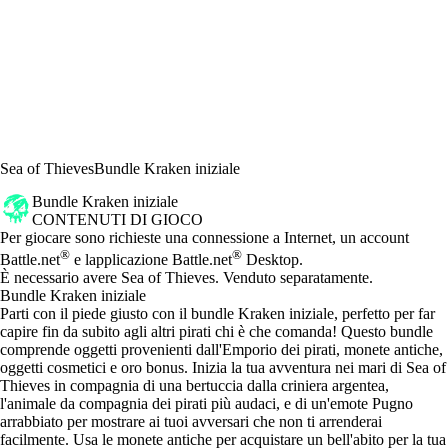
Sea of Thieves
Bundle Kraken iniziale
Bundle Kraken iniziale
CONTENUTI DI GIOCO
Prezzo
Available actions
Per giocare sono richieste una connessione a Internet, un account
®
®
Battle.net
e lapplicazione Battle.net
Desktop.
È necessario avere Sea of Thieves. Venduto separatamente.
Bundle Kraken iniziale
Parti con il piede giusto con il bundle Kraken iniziale, perfetto per far
capire fin da subito agli altri pirati chi è che comanda! Questo bundle
comprende oggetti provenienti dall'Emporio dei pirati, monete antiche,
oggetti cosmetici e oro bonus. Inizia la tua avventura nei mari di Sea of
Thieves in compagnia di una bertuccia dalla criniera argentea,
l'animale da compagnia dei pirati più audaci, e di un'emote Pugno
arrabbiato per mostrare ai tuoi avversari che non ti arrenderai
facilmente. Usa le monete antiche per acquistare un bell'abito per la tua