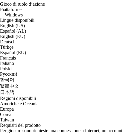
Gioco di ruolo d’azione
Piattaforme
Windows
Lingue disponibili
English (US)
Español (AL)
English (EU)
Deutsch
Türkçe
Español (EU)
Français
Italiano
Polski
Русский
한국어
繁體中文
日本語
Regioni disponibili
Americhe e Oceania
Europa
Corea
Taiwan
Requisiti del prodotto
Per giocare sono richieste una connessione a Internet, un account