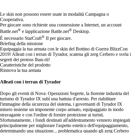
Available actions
Le skin non possono essere usate in modalità Campagna o
Cooperativa.
Per giocare sono richieste una connessione a Internet, un account
®
®
Battle.net
e lapplicazione Battle.net
Desktop.
®
È necessario StarCraft
II per giocare.
Briefing della missione
Equipaggia la tua armata con le skin del Bottino di Guerra BlizzCon
2019! Alleati con i terran di Tyrador, scatena gli zerg Cerbero e svela i
segreti dei protoss Ihan-rii!
Caratteristiche del prodotto
Rinnova la tua armata
Alleati con i terran di Tyrador
Dopo gli eventi di Nova: Operazioni Segrete, la fiorente industria del
turismo di Tyrador IX subì una battuta d'arresto. Per riabilitare
l'immagine della sicurezza del sistema, i governanti di Tyrador IX
misero insieme un imponente corpo armato, equipaggiato in modo
stravagante e con l'ordine di fornire protezione ai turisti.
Sfortunatamente, i fondi destinati all'addestramento vennero impiegati
principalmente per migliorare l'aspetto estetico dell'equipaggiamento,
determinando una situazione... problematica quando gli zerg Cerbero