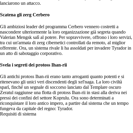
lanciarono un attacco.
Scatena gli zerg Cerbero
Gli ambiziosi leader del programma Cerbero vennero costretti a
nascondere ulteriormente la loro organizzazione già segreta quando
Valerian Mengsk salì al potere. Per sopravvivere, offrono i loro servizi,
tra cui un'armata di zerg cibernetici controllati da remoto, al miglior
offerente. Ora, un sistema rivale li ha assoldati per invadere Tyrador in
un atto di sabotaggio corporativo.
Svela i segreti dei protoss Ihan-rii
Gli antichi protoss Ihan-rii erano tanto arroganti quanto potenti e si
ritenevano gli unici veri discendenti degli xel'naga. La loro civiltà
sparì, finché un segnale di soccorso lanciato dal Templare oscuro
Zeratul raggiunse una flotta di protoss Ihan-rii in stasi alla deriva nei
pressi dei confini del settore Koprulu. Ora sono determinati a
riconquistare il loro antico impero, a partire dal sistema che un tempo
fungeva da capitale del regno: Tyrador.
Requisiti di sistema