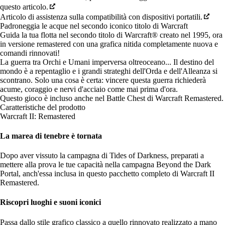
questo articolo.
Articolo di assistenza sulla compatibilità con dispositivi portatili.
Padroneggia le acque nel secondo iconico titolo di Warcraft
Guida la tua flotta nel secondo titolo di Warcraft® creato nel 1995, ora
in versione remastered con una grafica nitida completamente nuova e
comandi rinnovati!
La guerra tra Orchi e Umani imperversa oltreoceano... Il destino del
mondo è a repentaglio e i grandi strateghi dell'Orda e dell'Alleanza si
scontrano. Solo una cosa è certa: vincere questa guerra richiederà
acume, coraggio e nervi d'acciaio come mai prima d'ora.
Questo gioco è incluso anche nel
Battle Chest di Warcraft Remastered
.
Caratteristiche del prodotto
Warcraft II: Remastered
La marea di tenebre è tornata
Dopo aver vissuto la campagna di Tides of Darkness, preparati a
mettere alla prova le tue capacità nella campagna Beyond the Dark
Portal, anch'essa inclusa in questo pacchetto completo di Warcraft II
Remastered.
Riscopri luoghi e suoni iconici
Passa dallo stile grafico classico a quello rinnovato realizzato a mano