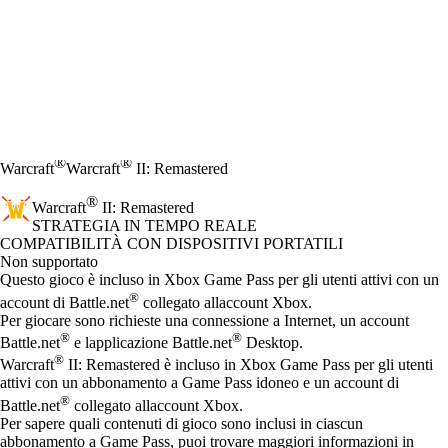
®
®
Warcraft
Warcraft
II: Remastered
®
Warcraft
II: Remastered
STRATEGIA IN TEMPO REALE
Prezzo
Available actions
COMPATIBILITÀ CON DISPOSITIVI PORTATILI
Non supportato
Questo gioco è incluso in Xbox Game Pass per gli utenti attivi con un
®
account di Battle.net
collegato allaccount Xbox.
Per giocare sono richieste una connessione a Internet, un account
®
®
Battle.net
e lapplicazione Battle.net
Desktop.
®
Warcraft
II: Remastered è incluso in Xbox Game Pass per gli utenti
attivi con un abbonamento a Game Pass idoneo e un account di
®
Battle.net
collegato allaccount Xbox.
Per sapere quali contenuti di gioco sono inclusi in ciascun
abbonamento a Game Pass, puoi trovare maggiori informazioni in