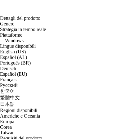
Dettagli del prodotto
Genere
Strategia in tempo reale
Piattaforme
Windows
Lingue disponibili
English (US)
Español (AL)
Português (BR)
Deutsch
Español (EU)
Français
Русский
한국어
繁體中文
日本語
Regioni disponibili
Americhe e Oceania
Europa
Corea
Taiwan
Requisiti del prodotto