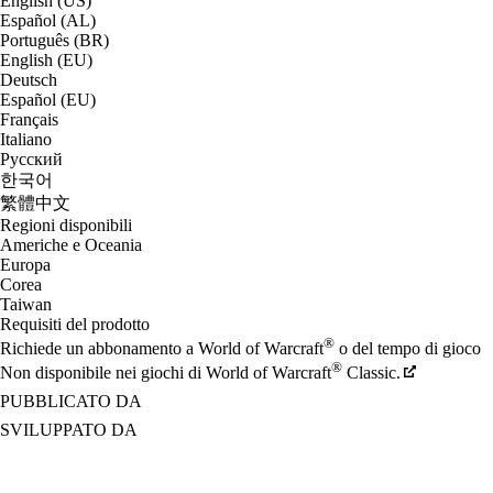
English (US)
Español (AL)
Português (BR)
English (EU)
Deutsch
Español (EU)
Français
Italiano
Русский
한국어
繁體中文
Regioni disponibili
Americhe e Oceania
Europa
Corea
Taiwan
Requisiti del prodotto
®
Richiede un abbonamento a World of Warcraft
o del tempo di gioco
®
Non disponibile nei giochi di World of Warcraft
Classic.
PUBBLICATO DA
SVILUPPATO DA