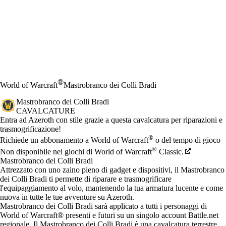
®
World of Warcraft
Mastrobranco dei Colli Bradi
Mastrobranco dei Colli Bradi
CAVALCATURE
Product Notification
Entra ad Azeroth con stile grazie a questa cavalcatura per riparazioni e
trasmogrificazione!
Prezzo
Available actions
®
Richiede un abbonamento a World of Warcraft
o del tempo di gioco
®
Non disponibile nei giochi di World of Warcraft
Classic.
Mastrobranco dei Colli Bradi
Attrezzato con uno zaino pieno di gadget e dispositivi, il Mastrobranco
dei Colli Bradi ti permette di riparare e trasmogrificare
l'equipaggiamento al volo, mantenendo la tua armatura lucente e come
nuova in tutte le tue avventure su Azeroth.
Mastrobranco dei Colli Bradi sarà applicato a tutti i personaggi di
World of Warcraft® presenti e futuri su un singolo account Battle.net
regionale. Il Mastrobranco dei Colli Bradi è una cavalcatura terrestre