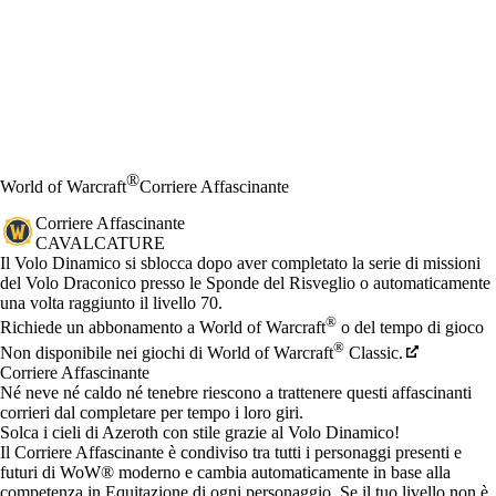
®
World of Warcraft
Corriere Affascinante
Corriere Affascinante
CAVALCATURE
Prezzo
Available actions
Il Volo Dinamico si sblocca dopo aver completato la serie di missioni
del Volo Draconico presso le Sponde del Risveglio o automaticamente
una volta raggiunto il livello 70.
®
Richiede un abbonamento a World of Warcraft
o del tempo di gioco
®
Non disponibile nei giochi di World of Warcraft
Classic.
Corriere Affascinante
Né neve né caldo né tenebre riescono a trattenere questi affascinanti
corrieri dal completare per tempo i loro giri.
Solca i cieli di Azeroth con stile grazie al Volo Dinamico!
Il Corriere Affascinante è condiviso tra tutti i personaggi presenti e
futuri di WoW® moderno e cambia automaticamente in base alla
competenza in Equitazione di ogni personaggio. Se il tuo livello non è