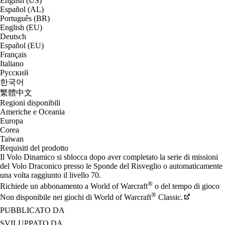
English (US)
Español (AL)
Português (BR)
English (EU)
Deutsch
Español (EU)
Français
Italiano
Русский
한국어
繁體中文
Regioni disponibili
Americhe e Oceania
Europa
Corea
Taiwan
Requisiti del prodotto
Il Volo Dinamico si sblocca dopo aver completato la serie di missioni
del Volo Draconico presso le Sponde del Risveglio o automaticamente
una volta raggiunto il livello 70.
®
Richiede un abbonamento a World of Warcraft
o del tempo di gioco
®
Non disponibile nei giochi di World of Warcraft
Classic.
PUBBLICATO DA
SVILUPPATO DA