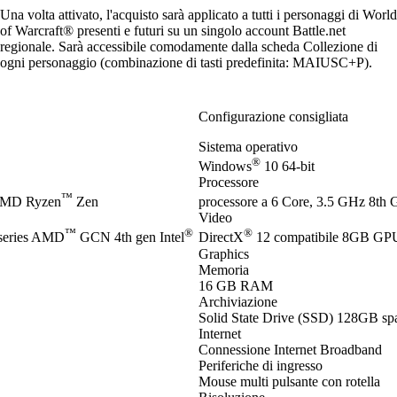
Una volta attivato, l'acquisto sarà applicato a tutti i personaggi di World
of Warcraft® presenti e futuri su un singolo account Battle.net
regionale. Sarà accessibile comodamente dalla scheda Collezione di
ogni personaggio (combinazione di tasti predefinita: MAIUSC+P).
Configurazione consigliata
Sistema operativo
®
Windows
10 64-bit
Processore
™
AMD Ryzen
Zen
processore a 6 Core, 3.5 GHz 8th G
Video
™
®
®
eries AMD
GCN 4th gen Intel
DirectX
12 compatibile 8GB G
Graphics
Memoria
16 GB RAM
Archiviazione
Solid State Drive (SSD) 128GB spa
Internet
Connessione Internet Broadband
Periferiche di ingresso
Mouse multi pulsante con rotella