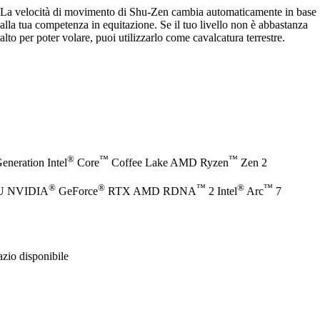
La velocità di movimento di Shu-Zen cambia automaticamente in base
alla tua competenza in equitazione. Se il tuo livello non è abbastanza
alto per poter volare, puoi utilizzarlo come cavalcatura terrestre.
®
™
™
eneration Intel
Core
Coffee Lake AMD Ryzen
Zen 2
®
®
™
®
™
PU NVIDIA
GeForce
RTX AMD RDNA
2 Intel
Arc
7
zio disponibile