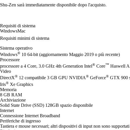
Shu-Zen sarà immediatamente disponibile dopo l'acquisto.
Requisiti di sistema
Windows
Mac
Requisiti minimi di sistema
Sistema operativo
®
Windows
10 64-bit (aggiornamento Maggio 2019 o più recente)
Processore
®
™
processore a 4 Core, 3.0 GHz 4th Generation Intel
Core
Haswell 
Video
®
®
®
DirectX
12 compatibile 3 GB GPU NVIDIA
GeForce
GTX 900 s
®
Iris
Xe Graphics
Memoria
8 GB RAM
Archiviazione
Solid State Drive (SSD) 128GB spazio disponibile
Internet
Connessione Internet Broadband
Periferiche di ingresso
Tastiera e mouse necessari; altri dispositivi di input non sono supportati