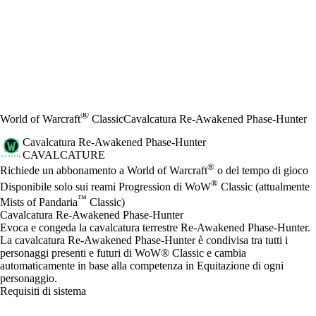
®
World of Warcraft
Classic
Cavalcatura Re-Awakened Phase-Hunter
Cavalcatura Re-Awakened Phase-Hunter
CAVALCATURE
Prezzo
Available actions
®
Richiede un abbonamento a World of Warcraft
o del tempo di gioco
®
Disponibile solo sui reami Progression di WoW
Classic (attualmente
™
Mists of Pandaria
Classic)
Cavalcatura Re-Awakened Phase-Hunter
Evoca e congeda la cavalcatura terrestre Re-Awakened Phase-Hunter.
La cavalcatura Re-Awakened Phase-Hunter è condivisa tra tutti i
personaggi presenti e futuri di WoW® Classic e cambia
automaticamente in base alla competenza in Equitazione di ogni
personaggio.
Requisiti di sistema