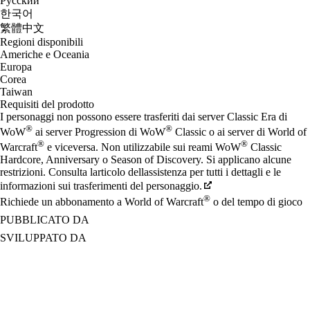
Русский
한국어
繁體中文
Regioni disponibili
Americhe e Oceania
Europa
Corea
Taiwan
Requisiti del prodotto
I personaggi non possono essere trasferiti dai server Classic Era di
®
®
WoW
ai server Progression di WoW
Classic o ai server di World of
®
®
Warcraft
e viceversa. Non utilizzabile sui reami WoW
Classic
Hardcore, Anniversary o Season of Discovery. Si applicano alcune
restrizioni. Consulta larticolo dellassistenza per tutti i dettagli e le
informazioni sui trasferimenti del personaggio.
®
Richiede un abbonamento a World of Warcraft
o del tempo di gioco
PUBBLICATO DA
SVILUPPATO DA