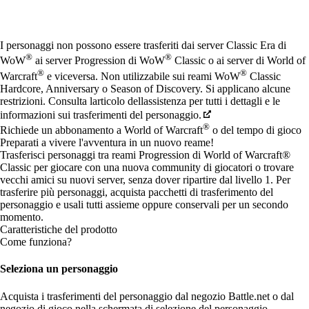
Available actions
I personaggi non possono essere trasferiti dai server Classic Era di
®
®
WoW
ai server Progression di WoW
Classic o ai server di World of
®
®
Warcraft
e viceversa. Non utilizzabile sui reami WoW
Classic
Hardcore, Anniversary o Season of Discovery. Si applicano alcune
restrizioni. Consulta larticolo dellassistenza per tutti i dettagli e le
informazioni sui trasferimenti del personaggio.
®
Richiede un abbonamento a World of Warcraft
o del tempo di gioco
Preparati a vivere l'avventura in un nuovo reame!
Trasferisci personaggi tra reami Progression di World of Warcraft®
Classic per giocare con una nuova community di giocatori o trovare
vecchi amici su nuovi server, senza dover ripartire dal livello 1. Per
trasferire più personaggi, acquista pacchetti di trasferimento del
personaggio e usali tutti assieme oppure conservali per un secondo
momento.
Caratteristiche del prodotto
Come funziona?
Seleziona un personaggio
Acquista i trasferimenti del personaggio dal negozio Battle.net o dal
negozio di gioco nella schermata di selezione del personaggio.