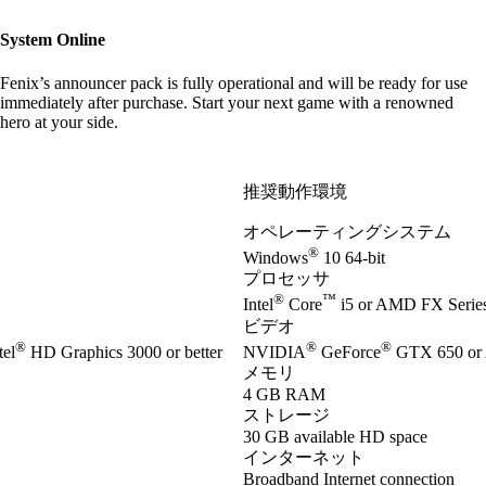
System Online
Fenix’s announcer pack is fully operational and will be ready for use
immediately after purchase. Start your next game with a renowned
hero at your side.
推奨動作環境
オペレーティングシステム
®
Windows
10 64-bit
プロセッサ
®
™
Intel
Core
i5 or AMD FX Series 
ビデオ
®
®
®
el
HD Graphics 3000 or better
NVIDIA
GeForce
GTX 650 or
メモリ
4 GB RAM
ストレージ
30 GB available HD space
インターネット
Broadband Internet connection