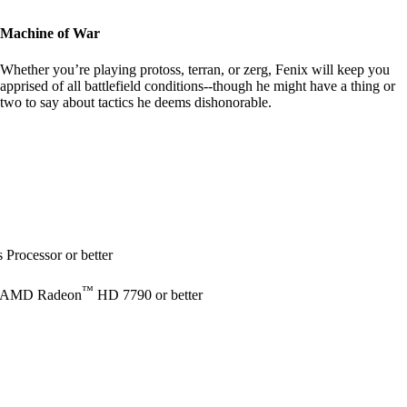
Machine of War
Whether you’re playing protoss, terran, or zerg, Fenix will keep you
apprised of all battlefield conditions--though he might have a thing or
two to say about tactics he deems dishonorable.
Processor or better
™
 AMD Radeon
HD 7790 or better