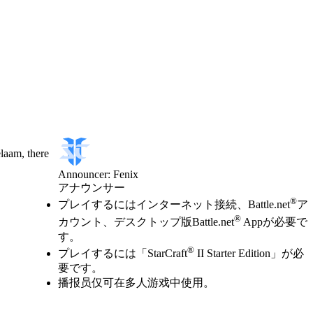
laam, there
Announcer: Fenix
アナウンサー
Available actions
®
価格
プレイするにはインターネット接続、Battle.net
ア
®
カウント、デスクトップ版Battle.net
Appが必要で
す。
®
プレイするには「StarCraft
II Starter Edition」が必
要です。
播报员仅可在多人游戏中使用。