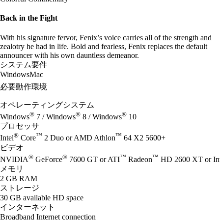
Back in the Fight
With his signature fervor, Fenix’s voice carries all of the strength and
zealotry he had in life. Bold and fearless, Fenix replaces the default
announcer with his own dauntless demeanor.
システム要件
Windows
Mac
必要動作環境
オペレーティングシステム
®
®
®
Windows
7 / Windows
8 / Windows
10
プロセッサ
®
™
™
Intel
Core
2 Duo or AMD Athlon
64 X2 5600+
ビデオ
®
®
™
™
NVIDIA
GeForce
7600 GT or ATI
Radeon
HD 2600 XT or Int
メモリ
2 GB RAM
ストレージ
30 GB available HD space
インターネット
Broadband Internet connection