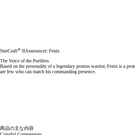
®
StarCraft
II
Announcer: Fenix
The Voice of the Purifiers
Based on the personality of a legendary protoss warrior, Fenix is a pr
are few who can match his commanding presence.
商品の主な内容
Colorful Commentary