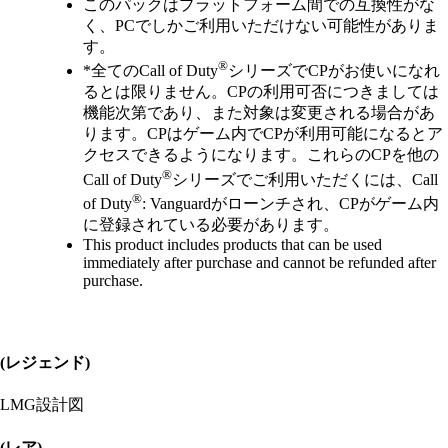
このパックはプラットフォーム間での互換性がな
く、PCでしかご利用いただけない可能性がありま
す。
®
*全てのCall of Duty
シリーズでCPがお使いになれ
るとは限りません。CPの利用可否につきましては
機能次第であり、また対象は変更される場合があ
ります。CPはゲーム内でCPが利用可能になるとア
クセスできるようになります。これらのCPを他の
®
Call of Duty
シリーズでご利用いただくには、Call
®
of Duty
: Vanguardがローンチされ、CPがゲーム内
に登録されている必要があります。
This product includes products that can be used
immediately after purchase and cannot be refunded after
purchase.
(レジェンド)
LMG設計図
(レア)