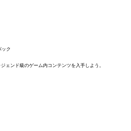
ロパック
ty®ポイント*やレジェンド級のゲーム内コンテンツを入手しよう。