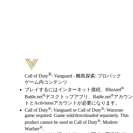
®
Call of Duty
: Vanguard - 離島探索: プロパック
ゲーム内コンテンツ
Available actions
®
価格
プレイするにはインターネット接続、Blizzard
®
®
Battle.net
デスクトップアプリ、Battle.net
アカウン
トとActivisionアカウントが必要になります。
®
®
Call of Duty
: Vanguard or Call of Duty
: Warzone
game required. Game sold/downloaded separately. This
®
product cannot be used in Call of Duty
: Modern
®
Warfare
.