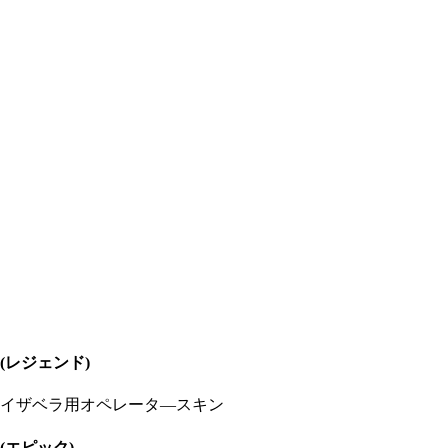
(レジェンド)
イザベラ用オペレータ―スキン
(エピック)