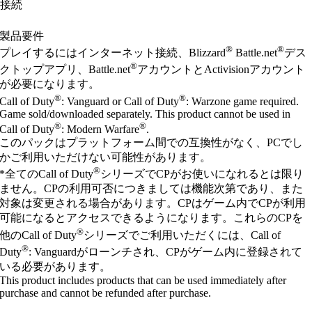
接続
製品要件
®
®
プレイするにはインターネット接続、Blizzard
Battle.net
デス
®
クトップアプリ、Battle.net
アカウントとActivisionアカウント
が必要になります。
®
®
Call of Duty
: Vanguard or Call of Duty
: Warzone game required.
Game sold/downloaded separately. This product cannot be used in
®
®
Call of Duty
: Modern Warfare
.
このパックはプラットフォーム間での互換性がなく、PCでし
かご利用いただけない可能性があります。
®
*全てのCall of Duty
シリーズでCPがお使いになれるとは限り
ません。CPの利用可否につきましては機能次第であり、また
対象は変更される場合があります。CPはゲーム内でCPが利用
可能になるとアクセスできるようになります。これらのCPを
®
他のCall of Duty
シリーズでご利用いただくには、Call of
®
Duty
: Vanguardがローンチされ、CPがゲーム内に登録されて
いる必要があります。
This product includes products that can be used immediately after
purchase and cannot be refunded after purchase.