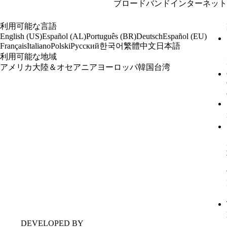
ブロードバンドインターネット
利用可能な言語
English (US)
Español (AL)
Português (BR)
Deutsch
Español (EU)
한국어
繁體中文
日本語
Français
Italiano
Polski
Русский
利用可能な地域
アメリカ大陸＆オセアニア
ヨーロッパ
韓国
台湾
DEVELOPED BY