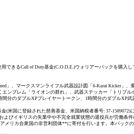
: Warzone™で使用できるCall of Duty基金(C.O.D.E.)ウォリアーパック
d」、マークスマンライフル武器設計図「6-Karat Kicker」
くエンブレム「ライオンの群れ」、武器ステッカー「トリプル
間分のダブルXPプレイヤートークン、1時間分のダブルXP武
Duty基金(米国に登録された慈善基金、米国納税者番号: 37-1589072
、アメリカおよびイギリスの失業中や不完全就業状態の退役兵が労働条
アメリカ合衆国の非営利団体**に寄付を行います。本パック