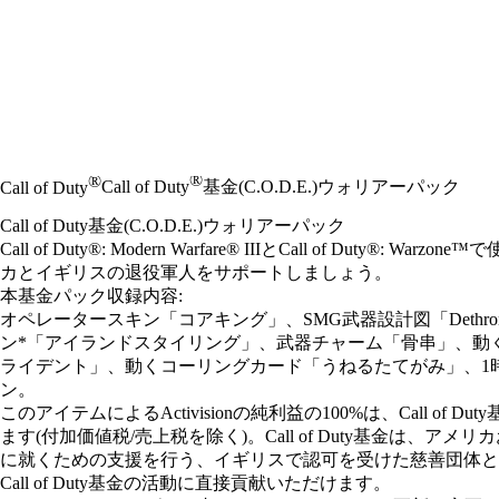
®
®
Call of Duty
基金(C.O.D.E.)ウォリアーパック
Call of Duty
Call of Duty基金(C.O.D.E.)ウォリアーパック
Call of Duty®: Modern Warfare® IIIとCall of Duty®
カとイギリスの退役軍人をサポートしましょう。
本基金パック収録内容:
オペレータースキン「コアキング」、SMG武器設計図「Dethrone
ン*「アイランドスタイリング」、武器チャーム「骨串」、動
ライデント」、動くコーリングカード「うねるたてがみ」、1時
ン。
このアイテムによるActivisionの純利益の100%は、Call of 
ます(付加価値税/売上税を除く)。Call of Duty基金は
に就くための支援を行う、イギリスで認可を受けた慈善団体と
Call of Duty基金の活動に直接貢献いただけます。