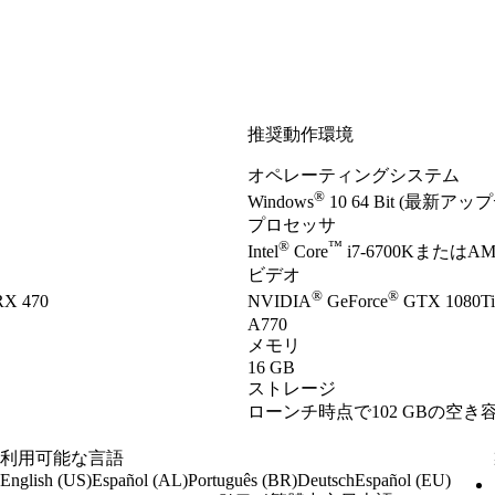
推奨動作環境
オペレーティングシステム
®
Windows
10 64 Bit (最新ア
プロセッサ
®
™
Intel
Core
i7-6700KまたはAMD
ビデオ
®
®
X 470
NVIDIA
GeForce
GTX 1080T
A770
メモリ
16 GB
ストレージ
ローンチ時点で102 GBの空き
利用可能な言語
English (US)
Español (AL)
Português (BR)
Deutsch
Español (EU)