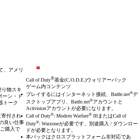
を購入して、アメリ
®
Call of Duty
基金(C.O.D.E.)ウォリアーパック
ゲーム内コンテンツ
、乗り物スキ
Available actions
®
価格
プレイするにはインターネット接続、Battle.net
デ
ボーン・ト
®
スクトップアプリ、Battle.net
アカウントと
器トーク
Activisionアカウントが必要になります。
®
®
)に寄付され
Call of Duty
: Modern Warfare
IIIまたはCall of
®
件の良い仕事
Duty
: Warzoneが必要です。別途購入 / ダウンロー
のご購入で
ドが必要となります。
本パックはクロスプラットフォーム非対応であ