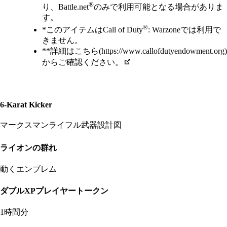
®
り、Battle.net
のみで利用可能となる場合がありま
す。
®
*このアイテムはCall of Duty
: Warzoneでは利用で
きません。
**詳細はこちら(https://www.callofdutyendowment.org)
からご確認ください。
6-Karat Kicker
マークスマンライフル武器設計図
ライオンの群れ
動くエンブレム
ダブルXPプレイヤートークン
1時間分