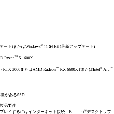
®
ップデート)またはWindows
11 64 Bit (最新アップデート)
™
 Ryzen
5 1600X
™
®
™
i / RTX 3060またはAMD Radeon
RX 6600XTまたはIntel
Arc
容量があるSSD
製品要件
®
プレイするにはインターネット接続、Battle.net
デスクトップ