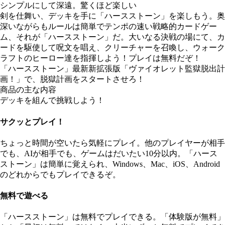
シンプルにして深遠。驚くほど楽しい
剣を仕舞い、デッキを手に「ハースストーン」を楽しもう。奥
深いながらもルールは簡単でテンポの速い戦略的カードゲー
ム、それが「ハースストーン」だ。大いなる決戦の場にて、カ
ードを駆使して呪文を唱え、クリーチャーを召喚し、ウォーク
ラフトのヒーロー達を指揮しよう！プレイは無料だぞ！
「ハースストーン」最新新拡張版「ヴァイオレット監獄脱出計
画！」で、脱獄計画をスタートさせろ！
商品の主な内容
デッキを組んで挑戦しよう！
サクッとプレイ！
ちょっと時間が空いたら気軽にプレイ。他のプレイヤーが相手
でも、AIが相手でも、ゲームはだいたい10分以内。「ハース
ストーン」は簡単に覚えられ、Windows、Mac、iOS、Android
のどれからでもプレイできるぞ。
無料で遊べる
「ハースストーン」は​無料で​プレイできる。​「体験版が​無料」