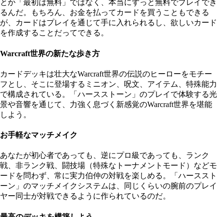
とか​「最初は​無料」ではなく、​本当に​ずっと​無料で​プレイでき
るんだ。​もちろん、​お金を​払って​カードを​買うことも​できる
が、​カードは​プレイを​通じて​手に​入れられるし、​欲しい​カード
を​作成する​ことだって​できる。
Warcraft世界の新たな歩き方
カードデッキは​壮大な​Warcraft世界の​伝説の​ヒーローを​モチー
フとし、​そこに​登場する​ミニオン、​呪文、​アイテム、​特殊能力
で​構成されている。​「ハースストーン​」の​プレイで​体験する​光
景や​音響を​通じて、​力強く​息づく​新感覚の​Warcraft世界を​堪能
しよう。
お手軽なマッチメイク
あなたが初心者であっても、逆にプロ級であっても、ランク
戦、非ランク戦、闘技場（特殊なトーナメントモード）などモ
ードを問わず、常に実力伯仲の対戦を楽しめる。「ハーススト
ーン」のマッチメイクシステムは、同じくらいの腕前のプレイ
ヤー同士が対戦できるように作られているのだ。
最高のデッキを構築しよう