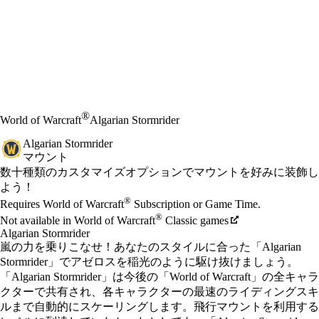
®
World of Warcraft
Algarian Stormrider
Algarian Stormrider
マウント
Product Notification
数十種類のカスタマイズオプションでマウントを好みに装飾し
よう！
Available actions
®
価格
Requires World of Warcraft
Subscription or Game Time.
®
Not available in World of Warcraft
Classic games
Algarian Stormrider
嵐の力を乗りこなせ！あなたのスタイルに合った「Algarian
Stormrider」でアゼロスを稲光のように駆け抜けましょう。
「Algarian Stormrider」は今後の「World of Warcraft」の全キャラ
クターで共有され、各キャラクターの最速のライディングスキ
ルまで自動的にスケーリングします。飛行マウントを利用する