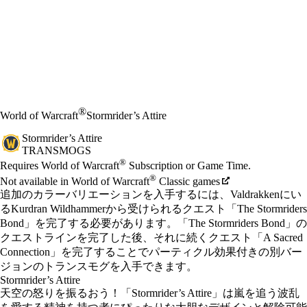
®
World of Warcraft
Stormrider’s Attire
Stormrider’s Attire
TRANSMOGS
Available actions
®
価格
Requires World of Warcraft
Subscription or Game Time.
®
Not available in World of Warcraft
Classic games
追加のカラーバリエーションを入手するには、Valdrakkenにい
るKurdran Wildhammerから受けられるクエスト「The Stormriders
Bond」を完了する必要があります。「The Stormriders Bond」の
クエストラインを完了した後、それに続くクエスト「A Sacred
Connection」を完了することでパーティクル効果付きの別バー
ジョンのトランスモグを入手できます。
Stormrider’s Attire
天空の怒りを振るおう！「Stormrider’s Attire」は嵐を追う波乱