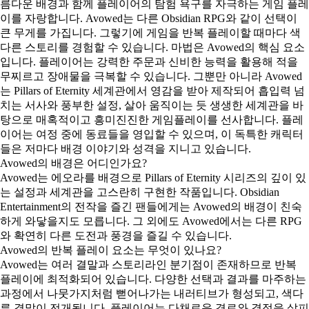
름다운 배경과 함께 플레이어의 탐험 욕구를 자극하는 게임 플레
이를 자랑합니다. Avowed는 다른 Obsidian RPG와 같이 선택이
큰 무게를 가집니다. 그렇기에 게임을 반복 플레이할 때마다 색
다른 스토리를 경험할 수 있습니다. 마법은 Avowed의 핵심 요소
입니다. 플레이어는 강력한 주문과 신비한 능력을 활용해 적을
무찌르고 장애물을 극복할 수 있습니다. 그뿐만 아니라 Avowed
는 Pillars of Eternity 세계관에서 영감을 받아 제작되어 흡입력 넘
치는 서사와 풍부한 설정, 살아 움직이는 듯 생생한 세계관을 바
탕으로 매혹적이고 흥미진진한 게임플레이를 선사합니다. 플레
이어는 여정 중에 동료들을 영입할 수 있으며, 이 독특한 캐릭터
들은 저마다 배경 이야기와 성격을 지니고 있습니다.
Avowed의 배경은 어디인가요?
Avowed는 에오라를 배경으로 Pillars of Eternity 시리즈의 깊이 있
는 설정과 세계관을 고스란히 구현한 작품입니다. Obsidian
Entertainment의 전작을 즐긴 팬들에게는 Avowed의 배경이 친숙
하게 와닿을지도 모릅니다. 그 외에도 Avowed에서는 다른 RPG
와 확연히 다른 도전과 풍경을 즐길 수 있습니다.
Avowed의 반복 플레이 요소는 무엇이 있나요?
Avowed는 여러 결말과 스토리라인 분기점이 존재하므로 반복
플레이에 최적화되어 있습니다. 다양한 선택과 결과를 마주하는
과정에서 나뭇가지처럼 뻗어나가는 내러티브가 형성되고, 색다
른 결말이 전개됩니다. 플레이어는 다채로운 경로와 결정을 살피