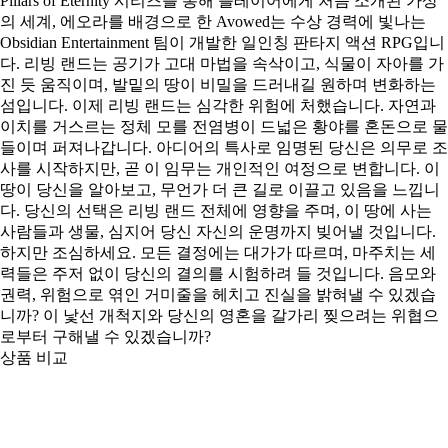
Pillars of Eternity 시리즈를 통해 플레이어에게 처음 소개된 가상
의 세계, 에오라를 배경으로 한 Avowed는 수상 경력에 빛나는
Obsidian Entertainment 팀이 개발한 일인칭 판타지 액션 RPG입니
다. 리빙 랜드는 공기가 고대 마법을 속삭이고, 식물이 자아를 가
진 듯 움직이며, 발밑의 땅이 비밀을 드러내길 원하며 변화하는
섬입니다. 이제 리빙 랜드는 심각한 위험에 처했습니다. 자연과
이치를 거스르는 정체 모를 전염병이 드넓은 황야를 혼돈으로 물
들이며 퍼져나갑니다. 아디어의 특사로 임명된 당신은 의무로 조
사를 시작하지만, 곧 이 임무는 개인적인 여정으로 변합니다. 이
땅이 당신을 알아보고, 무언가 더 큰 길로 이끌고 있음을 느낍니
다. 당신의 선택은 리빙 랜드 전체에 영향을 주며, 이 땅에 사는
사람들과 생물, 심지어 당신 자신의 운명까지 빚어낼 것입니다.
하지만 조심하세요. 모든 결정에는 대가가 따르며, 마주치는 세
력들은 주저 없이 당신의 결의를 시험하려 들 것입니다. 음모와
권력, 위험으로 엮인 거미줄을 헤치고 진실을 밝혀낼 수 있겠습
니까? 이 낯선 개척지와 당신의 영혼을 갈가리 찢으려는 위협으
로부터 구해낼 수 있겠습니까?
상품 비교