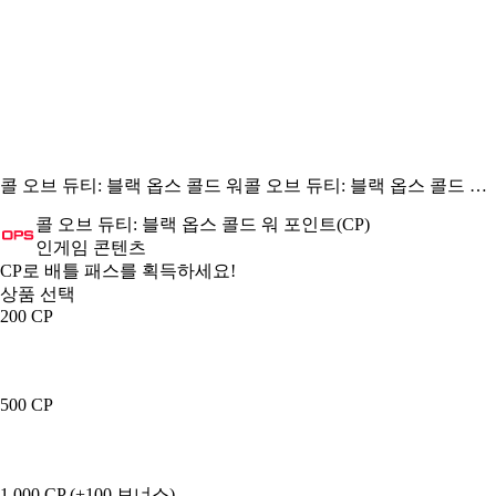
콜 오브 듀티: 블랙 옵스 콜드 워
콜 오브 듀티: 블랙 옵스 콜드 워 포인트(CP)
콜 오브 듀티: 블랙 옵스 콜드 워 포인트(CP)
인게임 콘텐츠
Product Notification
CP로 배틀 패스를 획득하세요!
상품 선택
200 CP
500 CP
1,000 CP (+100 보너스)