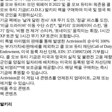
콜 오브 듀티®: 모던 워페어 II 2022 및 콜 오브 듀티®: 워존용 콜
오브 듀티 기금(C.O.D.E.) 발키리 팩을 구매하여 미국 및 영국 퇴
역 군인을 지원하십시오.
기금 팩에는 '날개 달린 전사' AR 무기 도안, '정글' 피스톨 도안,
'이글 드라이버' 이동 수단 스킨*, '발키리' 오퍼레이터 스킨, '용
기' 장식, '비행 전 제거' 스티커, '토네이도' 움직이는 휘장, 1시간
XP 토큰 및 1시간 무기 XP 토큰이 포함됩니다.
이 특별 아이템의 판매를 통해 발생한 Activision의 순수익 100%
는 부가가치세/판매세를 제외하고 콜 오브 듀티 재단(Call of Duty
Endowment, 미국 등록 자선 단체, EIN: 37-1589072)에 기부됩니
다. 콜 오브 듀티 기금은 미국과 영국의 실직 및 불완전 고용 재향
군인을 양질의 일자리에 배치하는 미국의 등록된 영국 자선단체
및 비영리**에 보조금을 제공합니다. 해당 팩을 구매하는 즉시
기금에 후원할 수 있습니다.
Activision은 이 게임 내 콘텐츠를 언제든지 업데이트, 교체 또는
제거할 수 있습니다.
제품 주요 콘텐츠
팩 콘텐츠
발키리